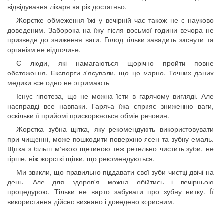
відвідування лікаря на рік достатньо.
Жорстке обмеження їжі у вечірній час також не є науково
доведеним. Заборона на їжу після восьмої години вечора не
призведе до зниження ваги. Голод тільки завадить заснути та
організм не відпочине.
Є люди, які намагаються щорічно пройти повне
обстеження. Експерти з'ясували, що це марно. Точних даних
медики все одно не отримають.
Існує гіпотеза, що не можна їсти в гарячому вигляді. Але
насправді все навпаки. Гаряча їжа сприяє зниженню ваги,
оскільки її прийомі прискорюється обмін речовин.
Жорстка зубна щітка, яку рекомендують використовувати
при чищенні, може пошкодити поверхню ясен та зубну емаль.
Щітка з більш м'якою щетиною теж ретельно чистить зуби, не
гірше, ніж жорсткі щітки, що рекомендуються.
Ми звикли, що правильно піддавати свої зуби чистці двічі на
день. Але для здоров'я можна обійтись і вечірньою
процедурою. Тільки не варто забувати про зубну нитку. Її
використання дійсно визнано і доведено корисним.