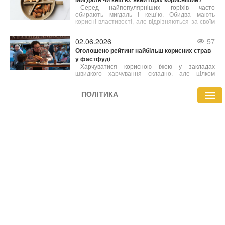
Серед найпопулярніших горіхів часто
обирають мигдаль і кеш’ю. Обидва мають
корисні властивості, але відрізняються за своїм
поживним складом. Фахівці з харчування радять
робити вибір залежно від ваших індивідуальних
02.06.2026
57
потреб.
Оголошено рейтинг найбільш корисних страв
у фастфуді
Харчуватися корисною їжею у закладах
швидкого харчування складно, але цілком
можливо. Лікарі склали перелік найбільш
здорових варіантів фастфуду, які містять менше
ПОЛІТИКА
калорій або багатіші на вітаміни й мінерали
порівняно з іншими стравами меню.