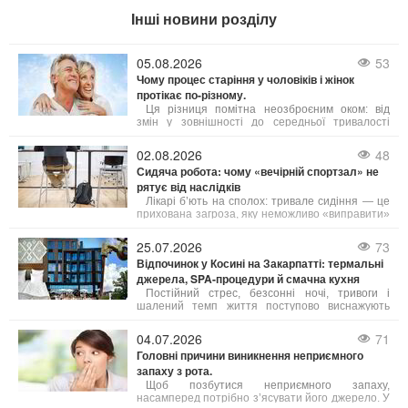
Інші новини розділу
05.08.2026
53
Чому процес старіння у чоловіків і жінок
протікає по-різному.
Ця різниця помітна неозброєним оком: від
змін у зовнішності до середньої тривалості
життя. Причини таких відмінностей лежать у
біології, гормональному фоні та навіть у звичках,
02.08.2026
48
які суспільство століттями культивувало у
Сидяча робота: чому «вечірній спортзал» не
представників обох статей. Давайте
рятує від наслідків
розглянемо, чому це так, і що з цього можна
взяти на замітку.
Лікарі б’ють на сполох: тривале сидіння — це
прихована загроза, яку неможливо «виправити»
одним вечірнім тренуванням. Існує навіть термін
«активний ледар» — це людина, яка тренується
25.07.2026
73
годину, але решту 23 години проводить без руху.
Відпочинок у Косині на Закарпатті: термальні
джерела, SPA-процедури й смачна кухня
Постійний стрес, безсонні ночі, тривоги і
шалений темп життя поступово виснажують
наші сили. Саме тому важливо обирати
відпочинок, де можна не просто розслабитись, а
04.07.2026
71
й подбати про своє здоров’я. Косино на
Головні причини виникнення неприємного
Закарпатті — це один із таких кофортних
запаху з рота.
куточків, де завдяки цілющим термальним
водам, сучасним wellness- і SPA-програмам, а
Щоб позбутися неприємного запаху,
також медичним послугам можна повністю
насамперед потрібно з’ясувати його джерело. У