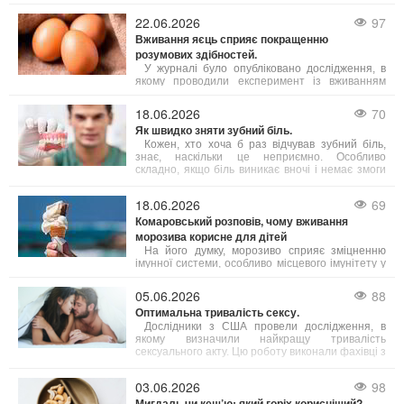
відновити тіло і розум.
більшості випадків причиною стає підвищена
активність сіркобактерій, що мешкають на язиці
22.06.2026
97
і в гортані, які продукують леткі сполуки з різким
Вживання яєць сприяє покращенню
запахом.
розумових здібностей.
У журналі було опубліковано дослідження, в
якому проводили експеримент із вживанням
яєць дорослими людьми віком від 18 до 75 років.
Результати свідчать, що їжа з яйцями допомагає
18.06.2026
70
підвищити інтелект, зокрема покращуючи
Як швидко зняти зубний біль.
виконавчі когнітивні функції.
Кожен, хто хоча б раз відчував зубний біль,
знає, наскільки це неприємно. Особливо
складно, якщо біль виникає вночі і немає змоги
терміново потрапити до лікаря. Однак існують
кілька способів, які допоможуть полегшити біль.
18.06.2026
69
Комаровський розповів, чому вживання
морозива корисне для дітей
На його думку, морозиво сприяє зміцненню
імунної системи, особливо місцевого імунітету у
ротовій порожнині і корисне для мигдаликів.
Проте експерт підкреслює, що одне споживання
05.06.2026
88
морозива на місяць не принесе бажаного
Оптимальна тривалість сексу.
ефекту — необхідна постійність у вживанні.
Дослідники з США провели дослідження, в
якому визначили найкращу тривалість
сексуального акту. Цю роботу виконали фахівці з
Кентуккійського університету.
03.06.2026
98
Мигдаль чи кеш’ю: який горіх корисніший?