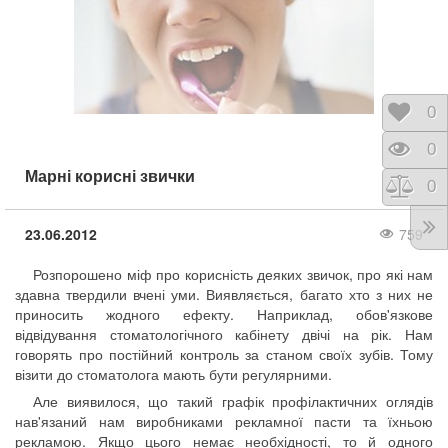
Відк
0
Пере
0
Марні корисні звички
Порі
0
23.06.2012
759
Розпорошено міф про корисність деяких звичок, про які нам
здавна твердили вчені уми. Виявляється, багато хто з них не
приносить жодного ефекту. Наприклад, обов'язкове
відвідування стоматологічного кабінету двічі на рік. Нам
говорять про постійний контроль за станом своїх зубів. Тому
візити до стоматолога мають бути регулярними.
Але виявилося, що такий графік профілактичних оглядів
нав'язаний нам виробниками рекламної пасти та їхньою
рекламою. Якщо цього немає необхідності, то й одного