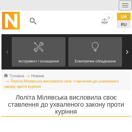
UA
0
RU
Інструмент і оснащення
Електричне обладнання
Головна
Новини
Лоліта Мілявська висловила своє ставлення до ухваленого
закону проти куріння
Лоліта Мілявська висловила своє
ставлення до ухваленого закону проти
куріння