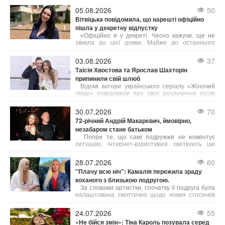
незвичайним і провокативним сценам у
05.08.2026
50
яскравому кліпі.
Вітвіцька повідомила, що нарешті офіційно
пішла у декретну відпустку
«Офіційно я у декреті. Чесно кажучи, ще не
звикла до цієї думки. Майже до останнього
хотілося працювати — виходити в ефір,
прокидатися перед світанком, готуватися до
03.08.2026
37
випусків новин і займатися тим, що люблю вже
Таїсія Хвостова та Ярослав Шахторін
багато років», — поділилася Соломія.
припинили свій шлюб
Відомі актори українського серіалу «Жіночий
лікар» повідомили про своє розлучення після
чотирьох років подружнього життя.
30.07.2026
70
72-річний Андрій Макаревич, ймовірно,
незабаром стане батьком
Попри те, що самі подружжя не коментує
ситуацію, інтернет-користувачі святкують цю
новину. Дружина музиканта, київська
журналістка Ейнат Кляйн, за чутками, вагітна,
28.07.2026
60
що означатиме п’яте дитя у родині Андрія
"Плачу всю ніч": Камалія пережила зраду
Макаревича.
коханого з близькою подругою.
За словами артистки, спочатку її подруга була
налаштована скептично щодо нових стосунків
Камалії і навіть наполегливо радила їй
припинити спілкування з цим чоловіком. Проте
24.07.2026
55
потім сама подруга звернулася до нього за
«Не бійся змін»: Тіна Кароль позувала серед
допомогою.