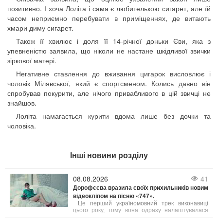
позитивно. І хоча Лоліта і сама є любителькою сигарет, але їй
часом неприємно перебувати в приміщеннях, де витають
хмари диму сигарет.
Також її хвилює і доля її 14-річної доньки Єви, яка з
упевненістю заявила, що ніколи не настане шкідливої ​​звички
зіркової матері.
Негативне ставлення до вживання цигарок висловлює і
чоловік Мілявської, який є спортсменом. Колись давно він
спробував покурити, але нічого привабливого в цій звичці не
знайшов.
Лоліта намагається курити вдома лише без дочки та
чоловіка.
Інші новини розділу
08.08.2026
41
Дорофєєва вразила своїх прихильників новим
відеокліпом на пісню «747».
Це перший україномовний трек виконавиці
цього року, тому вона одразу налаштувалася
здивувати фанів. І їй це вдалося завдяки