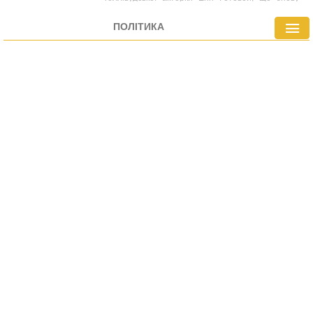
вивело на передній план дискусії про пізнє
материнство серед знаменитостей.
ПОЛІТИКА