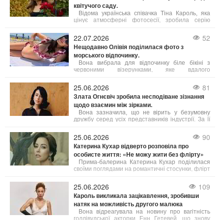
квітучого саду.
Відома українська співачка Тіна Кароль, яка
цінує атмосферні фотосесії, зробила серію
знімків на тлі квітучого саду. Артистка
задумалася над тим, що означає успіх і на чому
22.07.2026
52
він базується.
Нещодавно Олівія поділилася фото з
морського відпочинку.
Вона вибрала для відпочинку біле бікіні з
червоними візерунками, яке вдалого
підкреслило її фігуру. Свій образ майбутня мама
доповнила модними сонцезахисними окулярами
25.06.2026
81
від Celine, а волосся залишила розпущеним.
Злата Огнєвіч зробила несподіване зізнання
щодо взаємин між зірками.
Вона зазначила, що не вірить у безумовну
дружбу серед усіх представників індустрії. За її
словами, в українському шоубізі існує багато
взаємної поваги, підтримки та комунікації, але
25.06.2026
90
далеко не всі хороші відносини можна назвати
Катерина Кухар відверто розповіла про
справжньою дружбою.
особисте життя: «Не можу жити без флірту»
Прима-балерина Катерина Кухар поділилася
своїми поглядами на романтичні стосунки, флірт
та те, які якості у чоловіках сьогодні можуть
привернути її увагу.
25.06.2026
109
Кароль викликала зацікавлення, зробивши
натяк на можливість другого малюка
Вона відреагувала на новину про вагітність
голлівудської акторки Енн Гетевей, що знову