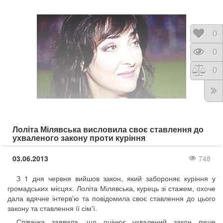
Відк
0
Пере
0
Порі
0
Лоліта Мілявська висловила своє ставлення до
ухваленого закону проти куріння
03.06.2013
748
З 1 дня червня вийшов закон, який забороняє куріння у
громадських місцях. Лоліта Мілявська, курець зі стажем, охоче
дала вдячне інтерв'ю та повідомила своє ставлення до цього
закону та ставлення її сім'ї.
Співачка заявила, що оцінює ухвалений закон лише