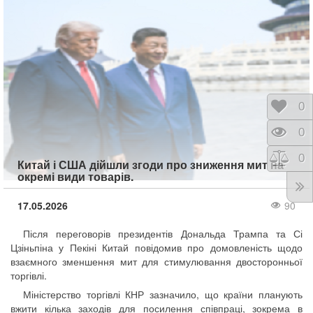
Відк
0
Пере
0
Порі
0
Китай і США дійшли згоди про зниження мит на
окремі види товарів.
17.05.2026
90
Після переговорів президентів Дональда Трампа та Сі
Цзіньпіна у Пекіні Китай повідомив про домовленість щодо
взаємного зменшення мит для стимулювання двосторонньої
торгівлі.
Міністерство торгівлі КНР зазначило, що країни планують
вжити кілька заходів для посилення співпраці, зокрема в