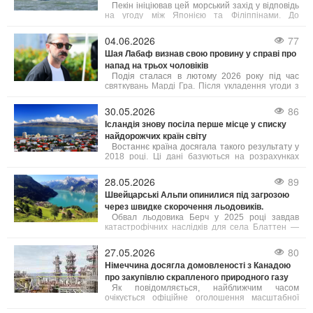
Пекін ініціював цей морський захід у відповідь
на угоду між Японією та Філіппінами. До
патрулювання залучені підрозділи з кількох
провінцій, а також китайська берегова охорона.
04.06.2026
77
Шая Лабаф визнав свою провину у справі про
напад на трьох чоловіків
Подія сталася в лютому 2026 року під час
святкувань Марді Гра. Після укладення угоди з
прокуратурою суд призначив Лабафа два роки
випробувального терміну. Крім цього, актор має
30.05.2026
86
пройти курс лікування від алкогольної
Ісландія знову посіла перше місце у списку
залежності, тренінги з контролю над гнівом та
найдорожчих країн світу
навчання толерантності. У разі невиконання
цих умов йому загрожує півроку ув’язнення.
Востаннє країна досягала такого результату у
2018 році. Ці дані базуються на розрахунках
профспілки Viska, які враховують інформацію
від Eurostat та Центрального банку Ісландії, як
28.05.2026
89
повідомляє Bloomberg. Рівень цін в Ісландії, яку
Швейцарські Альпи опинилися під загрозою
часто називають "країною льоду та вогню",
через швидке скорочення льодовиків.
зараз приблизно на 3% вищий, ніж у Швейцарії.
Обвал льодовика Берч у 2025 році завдав
катастрофічних наслідків для села Блаттен —
близько 90% населеного пункту опинилися під
завалом.
27.05.2026
80
Німеччина досягла домовленості з Канадою
про закупівлю скрапленого природного газу
Як повідомляється, найближчим часом
очікується офіційне оголошення масштабної
угоди щодо експорту скрапленого газу з