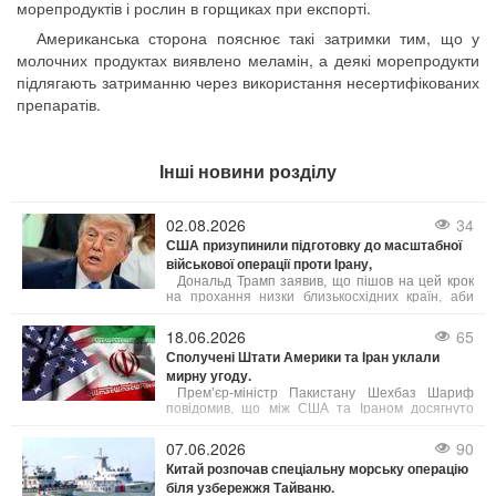
морепродуктів і рослин в горщиках при експорті.
Американська сторона пояснює такі затримки тим, що у
молочних продуктах виявлено меламін, а деякі морепродукти
підлягають затриманню через використання несертифікованих
препаратів.
Інші новини розділу
02.08.2026
34
США призупинили підготовку до масштабної
військової операції проти Ірану,
Дональд Трамп заявив, що пішов на цей крок
на прохання низки близькосхідних країн, аби
дати шанс мирному врегулюванню. Попри
готовність США до безпрецедентного силового
18.06.2026
65
тиску, пріоритетом було обрано укладення
Сполучені Штати Америки та Іран уклали
угоди, яка б гарантувала безпеку судноплавства
мирну угоду.
в Ормузькій протоці та ліквідацію ядерної
загрози з боку Тегерана. Ізраїль, за словами
Прем’єр-міністр Пакистану Шехбаз Шариф
Трампа, підтримує такий підхід.
повідомив, що між США та Іраном досягнуто
домовленість про негайне і безстрокове
припинення військових дій.
07.06.2026
90
Китай розпочав спеціальну морську операцію
біля узбережжя Тайваню.