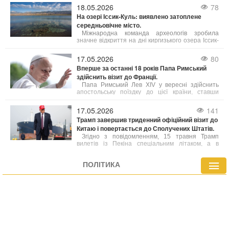
північно-західної частини провінції Британська
18.05.2026
78
Колумбія до Німеччини.
На озері Іссик-Куль: виявлено затоплене
середньовічне місто.
Міжнародна команда археологів зробила
значне відкриття на дні киргизького озера Іссик-
Куль, виявивши залишки середньовічного міста.
Це знахідка, яку автори вже назвали однією з
17.05.2026
80
найважливіших за останні роки, порівнюють за
Вперше за останні 18 років Папа Римський
своєю значущістю з легендарною Атлантидою.
здійснить візит до Франції.
Папа Римський Лев XIV у вересні здійснить
апостольську поїздку до цієї країни, ставши
першим понтифіком за майже два десятиліття,
хто відвідає Францію.
17.05.2026
141
Трамп завершив триденний офіційний візит до
Китаю і повертається до Сполучених Штатів.
Згідно з повідомленням, 15 травня Трамп
вилетів із Пекіна спеціальним літаком, а в
аеропорту його супроводжував міністр
закордонних справ Китаю Ван Ї.
ПОЛІТИКА