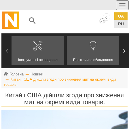
UA
0
RU
Інструмент і оснащення
Електричне обладнання
Головна
Новини
Китай і США дійшли згоди про зниження мит на окремі види
товарів.
Китай і США дійшли згоди про зниження
мит на окремі види товарів.