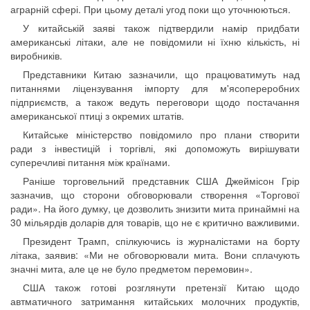
аграрній сфері. При цьому деталі угод поки що уточнюються.
У китайській заяві також підтвердили намір придбати
американські літаки, але не повідомили ні їхню кількість, ні
виробників.
Представники Китаю зазначили, що працюватимуть над
питаннями ліцензування імпорту для м'ясопереробних
підприємств, а також ведуть переговори щодо постачання
американської птиці з окремих штатів.
Китайське міністерство повідомило про плани створити
ради з інвестицій і торгівлі, які допоможуть вирішувати
суперечливі питання між країнами.
Раніше торговельний представник США Джеймісон Грір
зазначив, що сторони обговорювали створення «Торгової
ради». На його думку, це дозволить знизити мита принаймні на
30 мільярдів доларів для товарів, що не є критично важливими.
Президент Трамп, спілкуючись із журналістами на борту
літака, заявив: «Ми не обговорювали мита. Вони сплачують
значні мита, але це не було предметом перемовин».
США також готові розглянути претензії Китаю щодо
автматичного затримання китайських молочних продуктів,