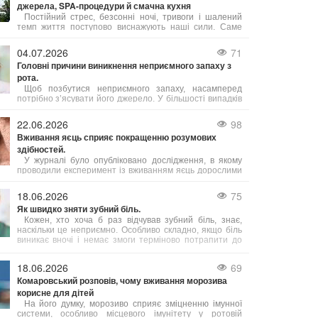
джерела, SPA-процедури й смачна кухня
Постійний стрес, безсонні ночі, тривоги і шалений
темп життя поступово виснажують наші сили. Саме
тому важливо обирати відпочинок, де можна не просто
розслабитись, а й подбати про своє здоров’я. Косино
04.07.2026
71
на Закарпатті — це один із таких кофортних куточків,
Головні причини виникнення неприємного запаху з
де завдяки цілющим термальним водам, сучасним
рота.
wellness- і SPA-програмам, а також медичним послугам
можна повністю відновити тіло і розум.
Щоб позбутися неприємного запаху, насамперед
потрібно з’ясувати його джерело. У більшості випадків
причиною стає підвищена активність сіркобактерій, що
мешкають на язиці і в гортані, які продукують леткі
22.06.2026
98
сполуки з різким запахом.
Вживання яєць сприяє покращенню розумових
здібностей.
У журналі було опубліковано дослідження, в якому
проводили експеримент із вживанням яєць дорослими
людьми віком від 18 до 75 років. Результати свідчать,
що їжа з яйцями допомагає підвищити інтелект,
18.06.2026
75
зокрема покращуючи виконавчі когнітивні функції.
Як швидко зняти зубний біль.
Кожен, хто хоча б раз відчував зубний біль, знає,
наскільки це неприємно. Особливо складно, якщо біль
виникає вночі і немає змоги терміново потрапити до
лікаря. Однак існують кілька способів, які допоможуть
полегшити біль.
18.06.2026
69
Комаровський розповів, чому вживання морозива
корисне для дітей
На його думку, морозиво сприяє зміцненню імунної
системи, особливо місцевого імунітету у ротовій