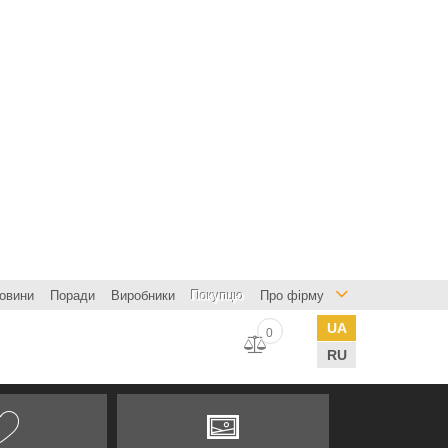
овини
Поради
Виробники
Покупцю
Про фірму
UA
0
RU