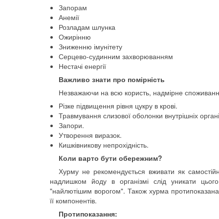
Запорам
Анемії
Розладам шлунка
Ожирінню
Зниженню імунітету
Серцево-судинним захворюванням
Нестачі енергії
Важливо знати про помірність
Незважаючи на всю користь, надмірне споживанн
Різке підвищення рівня цукру в крові.
Травмування слизової оболонки внутрішніх органі
Запори.
Утворення виразок.
Кишківникову непрохідність.
Коли варто бути обережним?
Хурму не рекомендується вживати як самостій
надлишком йоду в організмі слід уникати цього
"найлютішим ворогом". Також хурма протипоказана 
її компонентів.
Протипоказання: