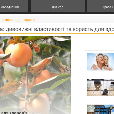
е обладнання
Дім, сад
Краса і
та користь для здоров'я
: дивовижні властивості та користь для зд
 для здоров'я