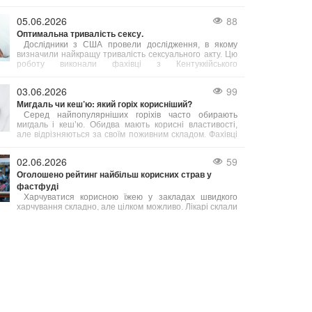
порожнині і корисне для мигдаликів. Проте експерт
підкреслює, що одне споживання морозива на місяць
05.06.2026
88
не принесе бажаного ефекту — необхідна постійність
Оптимальна тривалість сексу.
у вживанні.
Дослідники з США провели дослідження, в якому
визначили найкращу тривалість сексуального акту. Цю
роботу виконали фахівці з Кентуккійського
університету.
03.06.2026
99
Мигдаль чи кеш’ю: який горіх корисніший?
Серед найпопулярніших горіхів часто обирають
мигдаль і кеш’ю. Обидва мають корисні властивості,
але відрізняються за своїм поживним складом. Фахівці
з харчування радять робити вибір залежно від ваших
індивідуальних потреб.
02.06.2026
59
Оголошено рейтинг найбільш корисних страв у
фастфуді
Харчуватися корисною їжею у закладах швидкого
харчування складно, але цілком можливо. Лікарі склали
перелік найбільш здорових варіантів фастфуду, які
містять менше калорій або багатіші на вітаміни й
мінерали порівняно з іншими стравами меню.