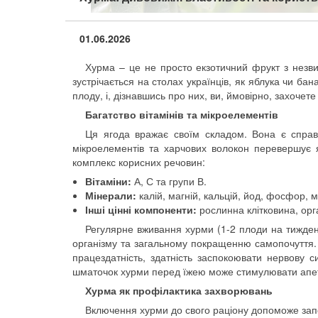
01.06.2026
Хурма – це не просто екзотичний фрукт з незв
зустрічається на столах українців, як яблука чи ба
плоду, і, дізнавшись про них, ви, ймовірно, захочет
Багатство вітамінів та мікроелементів
Ця ягода вражає своїм складом. Вона є справ
мікроелементів та харчових волокон перевершує я
комплекс корисних речовин:
Вітаміни:
А, С та групи В.
Мінерали:
калій, магній, кальцій, йод, фосфор, мі
Інші цінні компоненти:
рослинна клітковина, орга
Регулярне вживання хурми (1-2 плоди на тижде
організму та загальному покращенню самопочуття. 
працездатність, здатність заспокоювати нервову с
шматочок хурми перед їжею може стимулювати апет
Хурма як профілактика захворювань
Включення хурми до свого раціону допоможе запоб