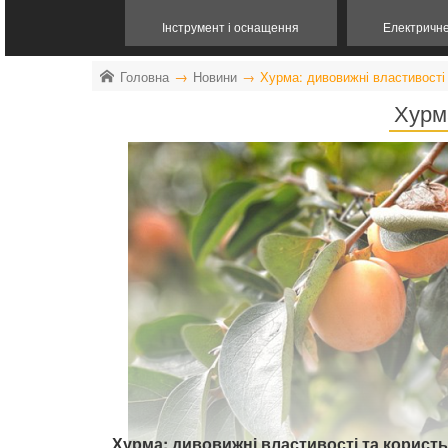
Інструмент і оснащення
Електричн
Головна
Новини
Хурма: дивовижні властивості 
Хурма
Хурма: дивовижні властивості та користь