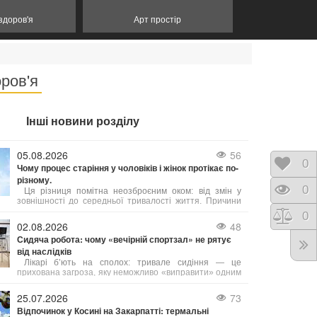
 здоров'я
Арт простір
оров'я
Інші новини розділу
05.08.2026
56
Відк
0
Чому процес старіння у чоловіків і жінок протікає по-
різному.
Пере
0
Ця різниця помітна неозброєним оком: від змін у
зовнішності до середньої тривалості життя. Причини
таких відмінностей лежать у біології, гормональному
Порі
0
фоні та навіть у звичках, які суспільство століттями
02.08.2026
48
культивувало у представників обох статей. Давайте
Сидяча робота: чому «вечірній спортзал» не рятує
розглянемо, чому це так, і що з цього можна взяти на
від наслідків
замітку.
Лікарі б’ють на сполох: тривале сидіння — це
прихована загроза, яку неможливо «виправити» одним
вечірнім тренуванням. Існує навіть термін «активний
ледар» — це людина, яка тренується годину, але
25.07.2026
73
решту 23 години проводить без руху.
Відпочинок у Косині на Закарпатті: термальні