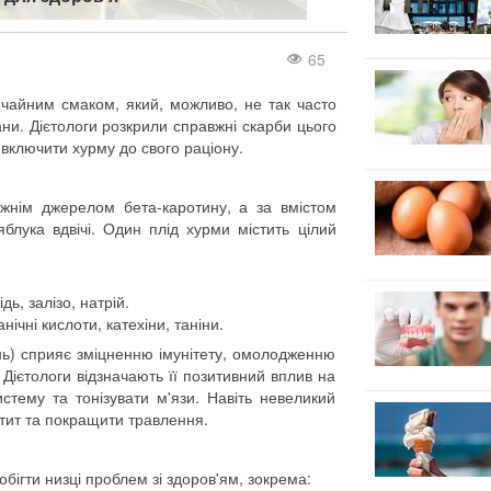
65
ичайним смаком, який, можливо, не так часто
нани. Дієтологи розкрили справжні скарби цього
е включити хурму до свого раціону.
жнім джерелом бета-каротину, а за вмістом
блука вдвічі. Один плід хурми містить цілий
дь, залізо, натрій.
нічні кислоти, катехіни, таніни.
нь) сприяє зміцненню імунітету, омолодженню
Дієтологи відзначають її позитивний вплив на
истему та тонізувати м'язи. Навіть невеликий
ит та покращити травлення.
ігти низці проблем зі здоров'ям, зокрема: