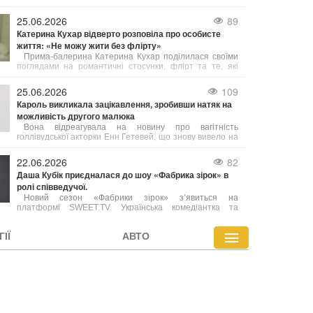
українському шоубізі існує багато взаємної поваги,
підтримки та комунікації, але далеко не всі хороші
25.06.2026
89
відносини можна назвати справжньою дружбою.
Катерина Кухар відверто розповіла про особисте
життя: «Не можу жити без флірту»
Прима-балерина Катерина Кухар поділилася своїми
поглядами на романтичні стосунки, флірт та те, які
якості у чоловіках сьогодні можуть привернути її увагу.
25.06.2026
109
Кароль викликала зацікавлення, зробивши натяк на
можливість другого малюка
Вона відреагувала на новину про вагітність
голлівудської акторки Енн Гетевей, що знову вивело на
передній план дискусії про пізнє материнство серед
знаменитостей.
22.06.2026
82
Даша Кубік приєдналася до шоу «Фабрика зірок» в
ролі співведучої.
Новий сезон «Фабрики зірок» з’явиться на
платформі SWEET.TV. Українська комедіантка та
блогерка Даша Кубік вести проект разом із Дантесом.
Керівником та головним ментором шоу став режисер і
ІЇ
АВТО
кліпмейкер Алан Бадоєв. Точна дата прем’єри поки що
не озвучена, але відбір учасників уже розпочався.