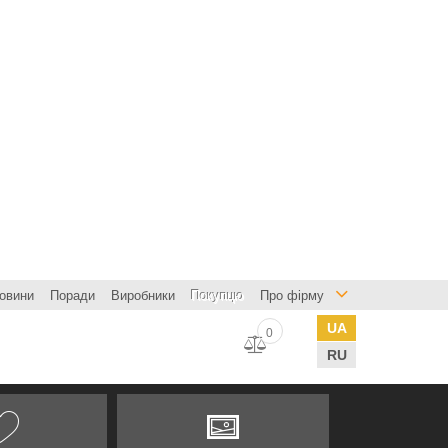
овини
Поради
Виробники
Покупцю
Про фірму
UA
0
RU