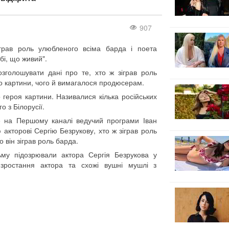
907
зіграв роль улюбленого всіма барда і поета
бі, що живий".
озголошувати дані про те, хто ж зіграв роль
о картини, чого й вимагалося продюсерам.
героя картини. Називалися кілька російських
о з Білорусії.
де на Першому каналі ведучий програми Іван
акторові Сергію Безрукову, хто ж зіграв роль
 він зіграв роль барда.
му підозрювали актора Сергія Безрукова у
 зростання актора та схожі вушні мушлі з