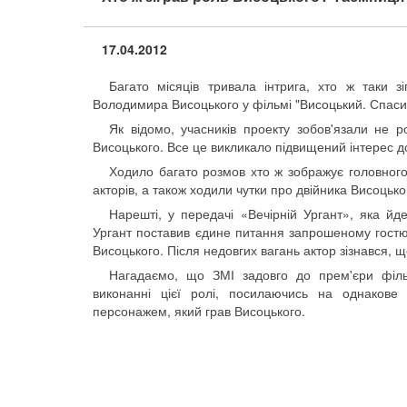
17.04.2012
Багато місяців тривала інтрига, хто ж таки 
Володимира Висоцького у фільмі "Висоцький. Спаси
Як відомо, учасників проекту зобов'язали не р
Висоцького. Все це викликало підвищений інтерес д
Ходило багато розмов хто ж зображує головного 
акторів, а також ходили чутки про двійника Висоцьког
Нарешті, у передачі «Вечірній Ургант», яка й
Ургант поставив єдине питання запрошеному гостю 
Висоцького. Після недовгих вагань актор зізнався, що
Нагадаємо, що ЗМІ задовго до прем'єри філь
виконанні цієї ролі, посилаючись на однакове
персонажем, який грав Висоцького.