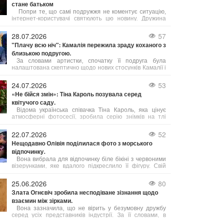
стане батьком
Попри те, що самі подружжя не коментує ситуацію,
інтернет-користувачі святкують цю новину. Дружина
музиканта, київська журналістка Ейнат Кляйн, за
чутками, вагітна, що означатиме п’яте дитя у родині
28.07.2026
57
Андрія Макаревича.
"Плачу всю ніч": Камалія пережила зраду коханого з
близькою подругою.
За словами артистки, спочатку її подруга була
налаштована скептично щодо нових стосунків Камалії і
навіть наполегливо радила їй припинити спілкування з
цим чоловіком. Проте потім сама подруга звернулася
24.07.2026
53
до нього за допомогою.
«Не бійся змін»: Тіна Кароль позувала серед
квітучого саду.
Відома українська співачка Тіна Кароль, яка цінує
атмосферні фотосесії, зробила серію знімків на тлі
квітучого саду. Артистка задумалася над тим, що
означає успіх і на чому він базується.
22.07.2026
52
Нещодавно Олівія поділилася фото з морського
відпочинку.
Вона вибрала для відпочинку біле бікіні з червоними
візерунками, яке вдалого підкреслило її фігуру. Свій
образ майбутня мама доповнила модними
сонцезахисними окулярами від Celine, а волосся
25.06.2026
80
залишила розпущеним.
Злата Огнєвіч зробила несподіване зізнання щодо
взаємин між зірками.
Вона зазначила, що не вірить у безумовну дружбу
серед усіх представників індустрії. За її словами, в