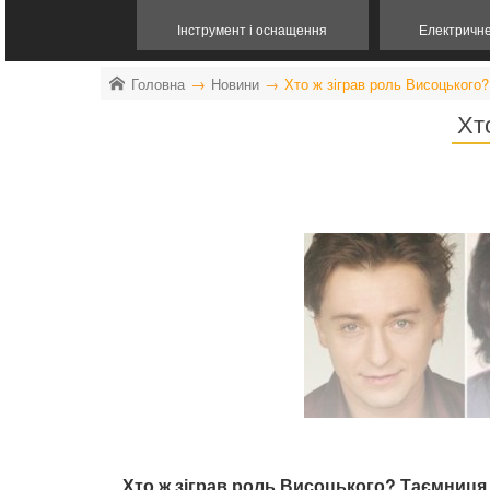
Інструмент і оснащення
Електричн
Головна
Новини
Хто ж зіграв роль Висоцького?
Хт
Хто ж зіграв роль Висоцького? Таємниця