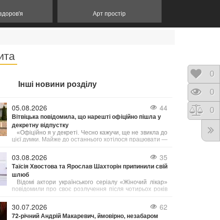
 здоров'я
Арт простір
ита
Відк
0
Інші новини розділу
Пере
0
05.08.2026
44
Порі
0
Вітвіцька повідомила, що нарешті офіційно пішла у
декретну відпустку
«Офіційно я у декреті. Чесно кажучи, ще не звикла до
цієї думки. Майже до останнього хотілося працювати —
виходити в ефір, прокидатися перед світанком,
готуватися до випусків новин і займатися тим, що
03.08.2026
35
люблю вже багато років», — поділилася Соломія.
Таїсія Хвостова та Ярослав Шахторін припинили свій
шлюб
Відомі актори українського серіалу «Жіночий лікар»
повідомили про своє розлучення після чотирьох років
подружнього життя.
30.07.2026
62
72-річний Андрій Макаревич, ймовірно, незабаром