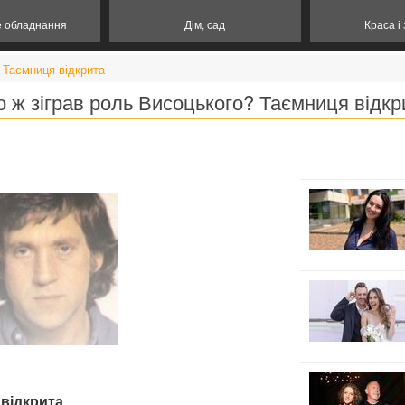
е обладнання
Дім, сад
Краса і
 Таємниця відкрита
о ж зіграв роль Висоцького? Таємниця відкр
 відкрита