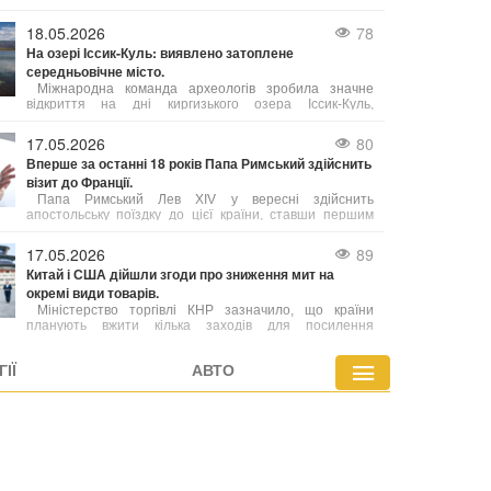
скрапленого газу з північно-західної частини провінції
Британська Колумбія до Німеччини.
18.05.2026
78
На озері Іссик-Куль: виявлено затоплене
середньовічне місто.
Міжнародна команда археологів зробила значне
відкриття на дні киргизького озера Іссик-Куль,
виявивши залишки середньовічного міста. Це знахідка,
яку автори вже назвали однією з найважливіших за
17.05.2026
80
останні роки, порівнюють за своєю значущістю з
Вперше за останні 18 років Папа Римський здійснить
легендарною Атлантидою.
візит до Франції.
Папа Римський Лев XIV у вересні здійснить
апостольську поїздку до цієї країни, ставши першим
понтифіком за майже два десятиліття, хто відвідає
Францію.
17.05.2026
89
Китай і США дійшли згоди про зниження мит на
окремі види товарів.
Міністерство торгівлі КНР зазначило, що країни
планують вжити кілька заходів для посилення
співпраці, зокрема в аграрній сфері. При цьому деталі
угод поки що уточнюються.
ІЇ
АВТО