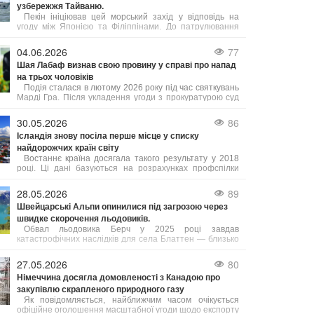
узбережжя Тайваню.
Пекін ініціював цей морський захід у відповідь на
угоду між Японією та Філіппінами. До патрулювання
залучені підрозділи з кількох провінцій, а також
китайська берегова охорона.
04.06.2026
77
Шая Лабаф визнав свою провину у справі про напад
на трьох чоловіків
Подія сталася в лютому 2026 року під час святкувань
Марді Гра. Після укладення угоди з прокуратурою суд
призначив Лабафа два роки випробувального терміну.
Крім цього, актор має пройти курс лікування від
30.05.2026
86
алкогольної залежності, тренінги з контролю над гнівом
Ісландія знову посіла перше місце у списку
та навчання толерантності. У разі невиконання цих
найдорожчих країн світу
умов йому загрожує півроку ув’язнення.
Востаннє країна досягала такого результату у 2018
році. Ці дані базуються на розрахунках профспілки
Viska, які враховують інформацію від Eurostat та
Центрального банку Ісландії, як повідомляє Bloomberg.
28.05.2026
89
Рівень цін в Ісландії, яку часто називають "країною
Швейцарські Альпи опинилися під загрозою через
льоду та вогню", зараз приблизно на 3% вищий, ніж у
швидке скорочення льодовиків.
Швейцарії.
Обвал льодовика Берч у 2025 році завдав
катастрофічних наслідків для села Блаттен — близько
90% населеного пункту опинилися під завалом.
27.05.2026
80
Німеччина досягла домовленості з Канадою про
закупівлю скрапленого природного газу
Як повідомляється, найближчим часом очікується
офіційне оголошення масштабної угоди щодо експорту