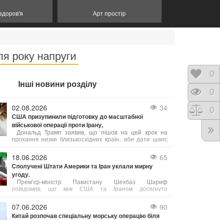
 здоров'я
Арт простір
ля року напруги
Відк
0
Інші новини розділу
Пере
0
02.08.2026
34
Порі
0
США призупинили підготовку до масштабної
військової операції проти Ірану,
Дональд Трамп заявив, що пішов на цей крок на
прохання низки близькосхідних країн, аби дати шанс
мирному врегулюванню. Попри готовність США до
безпрецедентного силового тиску, пріоритетом було
18.06.2026
65
обрано укладення угоди, яка б гарантувала безпеку
Сполучені Штати Америки та Іран уклали мирну
судноплавства в Ормузькій протоці та ліквідацію
угоду.
ядерної загрози з боку Тегерана. Ізраїль, за словами
Трампа, підтримує такий підхід.
Прем’єр-міністр Пакистану Шехбаз Шариф
повідомив, що між США та Іраном досягнуто
домовленість про негайне і безстрокове припинення
військових дій.
07.06.2026
90
Китай розпочав спеціальну морську операцію біля