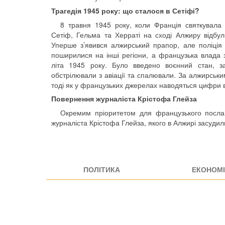
Трагедія 1945 року: що сталося в Сетіфі?
8 травня 1945 року, коли Франція святкувала 
Сетіф, Гельма та Херраті на сході Алжиру відбул
Уперше з’явився алжирський прапор, але поліція
поширилися на інші регіони, а французька влада з
літа 1945 року. Було введено воєнний стан, за
обстрілювали з авіації та спалювали. За алжирськ
тоді як у французьких джерелах наводяться цифри в
Повернення журналіста Крістофа Глейза
Окремим пріоритетом для французького посла
журналіста Крістофа Глейза, якого в Алжирі засудил
ПОЛІТИКА
ЕКОНОМІ