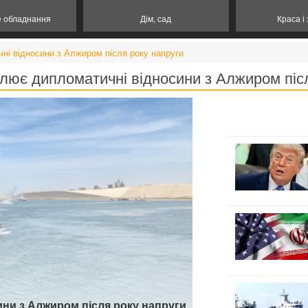
е обладнання
Дім, сад
Краса і
ні відносини з Алжиром після року напруги
лює дипломатичні відносини з Алжиром піс
ни з Алжиром після року напруги