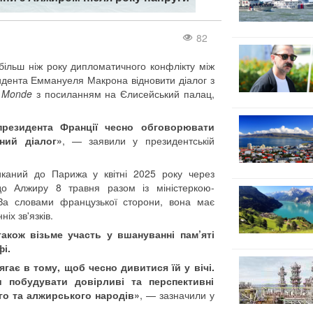
82
більш ніж року дипломатичного конфлікту між
зидента Еммануеля Макрона відновити діалог з
 Monde
з посиланням на Єлисейський палац,
президента Франції чесно обговорювати
ний діалог»
, — заявили у президентській
каний до Парижа у квітні 2025 року через
до Алжиру 8 травня разом із міністеркою-
За словами французької сторони, вона має
іх зв'язків.
кож візьме участь у вшануванні пам’яті
фі.
лягає в тому, щоб чесно дивитися їй у вічі.
ти побудувати довірливі та перспективні
го та алжирського народів»
, — зазначили у