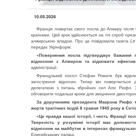
10.05.2026
Франція повертає свого посла до Алжиру після 
країнами. Цей крок здійснюється на тлі спроб пре
алжирською владою. Про це повідомила газета
Le
передає Укрінформ.
«Повернення посла підтверджує бажання 
відносини з Алжиром та відновити ефектив
адміністрації.
Французький посол Стефан Ромате був відкли
загострення відносин. Тепер він повертається 
делегаткою з питань збройних сил Аліс Рюфо. 
обговорити подальші кроки для зміцнення двосторонн
За дорученням президента Макрона Рюфо та
жертв трагічних подій 8 травня 1945 року в Сеті
«Це правда нашої історії, і честь Франції по
Тверезість у розумінні історії має допомог
відносини на майбутнє в інтересах французько
Єлисейському палаці.