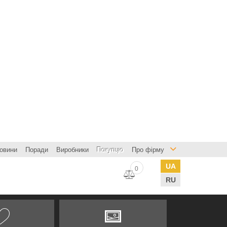
овини
Поради
Виробники
Покупцю
Про фірму
UA
0
RU