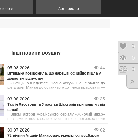
 здоров'я
Арт простір
Відк
0
Інші новини розділу
Пере
0
05.08.2026
44
Порі
0
Вітвіцька повідомила, що нарешті офіційно пішла у
декретну відпустку
«Офіційно я у декреті. Чесно кажучи, ще не звикла до
цієї думки. Майже до останнього хотілося працювати —
виходити в ефір, прокидатися перед світанком,
готуватися до випусків новин і займатися тим, що
03.08.2026
35
люблю вже багато років», — поділилася Соломія.
Таїсія Хвостова та Ярослав Шахторін припинили свій
шлюб
Відомі актори українського серіалу «Жіночий лікар»
повідомили про своє розлучення після чотирьох років
подружнього життя.
30.07.2026
62
72-річний Андрій Макаревич, ймовірно, незабаром