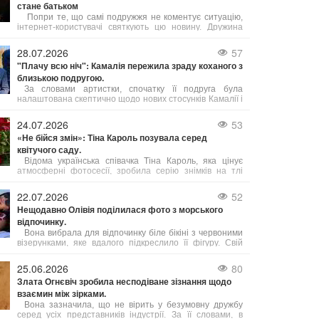
стане батьком
Попри те, що самі подружжя не коментує ситуацію,
інтернет-користувачі святкують цю новину. Дружина
музиканта, київська журналістка Ейнат Кляйн, за
чутками, вагітна, що означатиме п’яте дитя у родині
28.07.2026
57
Андрія Макаревича.
"Плачу всю ніч": Камалія пережила зраду коханого з
близькою подругою.
За словами артистки, спочатку її подруга була
налаштована скептично щодо нових стосунків Камалії і
навіть наполегливо радила їй припинити спілкування з
цим чоловіком. Проте потім сама подруга звернулася
24.07.2026
53
до нього за допомогою.
«Не бійся змін»: Тіна Кароль позувала серед
квітучого саду.
Відома українська співачка Тіна Кароль, яка цінує
атмосферні фотосесії, зробила серію знімків на тлі
квітучого саду. Артистка задумалася над тим, що
означає успіх і на чому він базується.
22.07.2026
52
Нещодавно Олівія поділилася фото з морського
відпочинку.
Вона вибрала для відпочинку біле бікіні з червоними
візерунками, яке вдалого підкреслило її фігуру. Свій
образ майбутня мама доповнила модними
сонцезахисними окулярами від Celine, а волосся
25.06.2026
80
залишила розпущеним.
Злата Огнєвіч зробила несподіване зізнання щодо
взаємин між зірками.
Вона зазначила, що не вірить у безумовну дружбу
серед усіх представників індустрії. За її словами, в