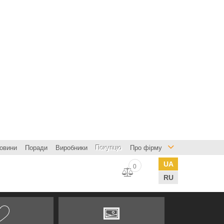
овини
Поради
Виробники
Покупцю
Про фірму
UA
0
RU