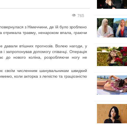
765
овернулася з Німеччини, де їй було зроблено
чка отримала травму, ненароком впала, граючи
не давали втішних прогнозів. Волею нагоди, у
в і запропонував допомогу співачці. Операція
ає до нового коліна, розробляючи ногу не
цяє своїм численним шанувальникам швидкий
мемо, коли акторка з легкістю та граціозністю