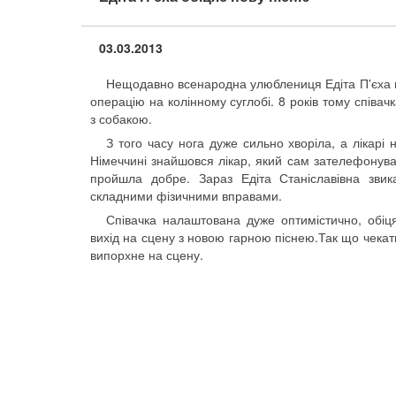
03.03.2013
Нещодавно всенародна улюблениця Едіта П'єха п
операцію на колінному суглобі. 8 років тому співа
з собакою.
З того часу нога дуже сильно хворіла, а лікарі 
Німеччині знайшовся лікар, який сам зателефонува
пройшла добре. Зараз Едіта Станіславівна звик
складними фізичними вправами.
Співачка налаштована дуже оптимістично, обі
вихід на сцену з новою гарною піснею.Так що чекати
випорхне на сцену.