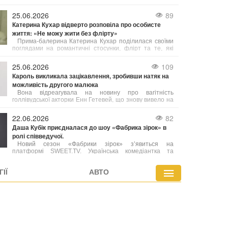
українському шоубізі існує багато взаємної поваги,
підтримки та комунікації, але далеко не всі хороші
25.06.2026
89
відносини можна назвати справжньою дружбою.
Катерина Кухар відверто розповіла про особисте
життя: «Не можу жити без флірту»
Прима-балерина Катерина Кухар поділилася своїми
поглядами на романтичні стосунки, флірт та те, які
якості у чоловіках сьогодні можуть привернути її увагу.
25.06.2026
109
Кароль викликала зацікавлення, зробивши натяк на
можливість другого малюка
Вона відреагувала на новину про вагітність
голлівудської акторки Енн Гетевей, що знову вивело на
передній план дискусії про пізнє материнство серед
знаменитостей.
22.06.2026
82
Даша Кубік приєдналася до шоу «Фабрика зірок» в
ролі співведучої.
Новий сезон «Фабрики зірок» з’явиться на
платформі SWEET.TV. Українська комедіантка та
блогерка Даша Кубік вести проект разом із Дантесом.
Керівником та головним ментором шоу став режисер і
ІЇ
АВТО
кліпмейкер Алан Бадоєв. Точна дата прем’єри поки що
не озвучена, але відбір учасників уже розпочався.