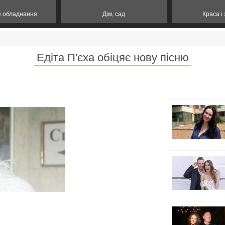
е обладнання
Дім, сад
Краса і
Едіта П'єха обіцяє нову пісню