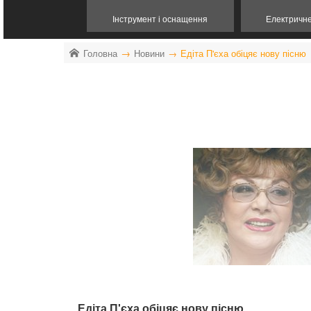
Інструмент і оснащення
Електричн
Головна
Новини
Едіта П'єха обіцяє нову пісню
Едіта П'єха обіцяє нову пісню