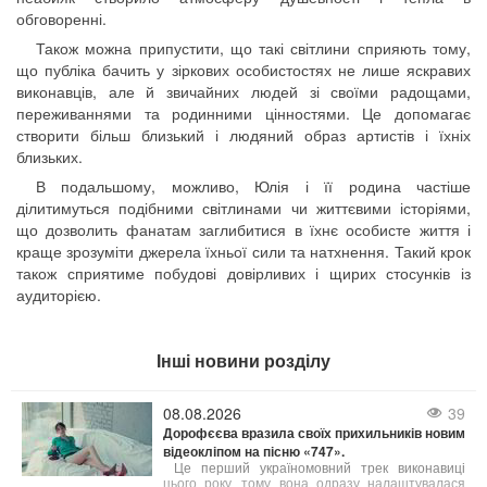
обговоренні.
Також можна припустити, що такі світлини сприяють тому,
що публіка бачить у зіркових особистостях не лише яскравих
виконавців, але й звичайних людей зі своїми радощами,
переживаннями та родинними цінностями. Це допомагає
створити більш близький і людяний образ артистів і їхніх
близьких.
В подальшому, можливо, Юлія і її родина частіше
ділитимуться подібними світлинами чи життєвими історіями,
що дозволить фанатам заглибитися в їхнє особисте життя і
краще зрозуміти джерела їхньої сили та натхнення. Такий крок
також сприятиме побудові довірливих і щирих стосунків із
аудиторією.
Інші новини розділу
08.08.2026
39
Дорофєєва вразила своїх прихильників новим
відеокліпом на пісню «747».
Це перший україномовний трек виконавиці
цього року, тому вона одразу налаштувалася