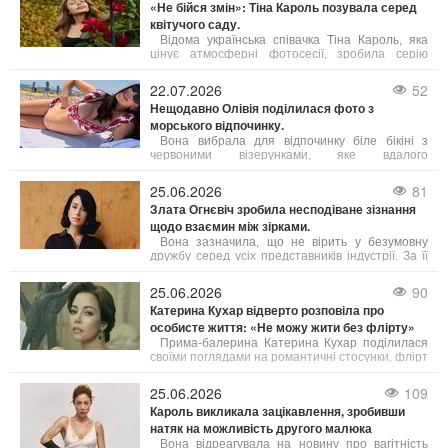
«Не бійся змін»: Тіна Кароль позувала серед
допомогою.
квітучого саду.
Відома українська співачка Тіна Кароль, яка
цінує атмосферні фотосесії, зробила серію
знімків на тлі квітучого саду. Артистка
задумалася над тим, що означає успіх і на чому
22.07.2026
52
він базується.
Нещодавно Олівія поділилася фото з
морського відпочинку.
Вона вибрала для відпочинку біле бікіні з
червоними візерунками, яке вдалого
підкреслило її фігуру. Свій образ майбутня мама
доповнила модними сонцезахисними окулярами
25.06.2026
81
від Celine, а волосся залишила розпущеним.
Злата Огнєвіч зробила несподіване зізнання
щодо взаємин між зірками.
Вона зазначила, що не вірить у безумовну
дружбу серед усіх представників індустрії. За її
словами, в українському шоубізі існує багато
взаємної поваги, підтримки та комунікації, але
25.06.2026
90
далеко не всі хороші відносини можна назвати
Катерина Кухар відверто розповіла про
справжньою дружбою.
особисте життя: «Не можу жити без флірту»
Прима-балерина Катерина Кухар поділилася
своїми поглядами на романтичні стосунки, флірт
та те, які якості у чоловіках сьогодні можуть
привернути її увагу.
25.06.2026
109
Кароль викликала зацікавлення, зробивши
натяк на можливість другого малюка
Вона відреагувала на новину про вагітність