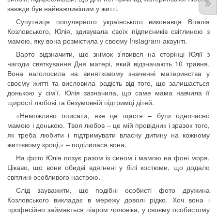
завжди був найважливішим у житті.
Супутниця популярного українського виконавця Віталія
Козловського, Юлія, здивувала своїх підписників світлиною з
мамою, яку вона розмістила у своєму Instagram-акаунті.
Варто відзначити, що знімок з’явився на сторінці Юлії з
нагоди святкування Дня матері, який відзначають 10 травня.
Вона наголосила на винятковому значенні материнства у
своєму житті та висловила радість від того, що залишається
донькою у сім’ї. Юлія зазначила, що саме мама навчила її
щирості любові та безумовній підтримці дітей.
«Неможливо описати, яке це щастя – бути одночасно
мамою і донькою. Твоя любов – це мій провідник і зразок того,
як треба любити і підтримувати власну дитину на кожному
життєвому кроці,» – поділилася вона.
На фото Юлія позує разом із сином і мамою на фоні моря.
Цікаво, що вони обидві вдягнені у білі костюми, що додало
світлині особливого настрою.
Слід зауважити, що подібні особисті фото дружина
Козловського викладає в мережу доволі рідко. Хоч вона і
професійно займається піаром чоловіка, у своєму особистому