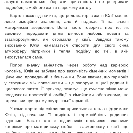
акаунті намагається зберігати приватність і не розкривати
подробиці сімейного життя широкому загалу.
Варто також відзначити, що роль матері в житті Юлії має не
лише емоційне значення, але й надихає її на власні
материнські звершення. Вона часто говорить про те, як
важливо передавати дітям цінності любові, поваги та
взаєморозуміння, які отримала у сім’ї. Завдяки такому
вихованню Юлія намагається створити для свого сина
атмосферу підтримки і тепла, подібну до тієї, в якій
виховувалася сама.
Попри значну зайнятість через роботу над кар'єрою
чоловіка, Юлія не забуває про важливість сімейних моментів і
цінує час, проведений із близькими. Вона вважає, що гармонія
у стосунках між поколіннями – це запорука міцної родини й
щасливого життя. Її приклад показує, що сучасна жінка може
поєднувати професійні амбіції з сімейними обов’язками, не
втрачаючи при цьому внутрішньої гармонії.
У коментарях під світлиною прихильники тепло підтримали
Юлію, відзначаючи її щирість і гармонійність родинних
відносин. Багато хто з підписників поділився власними
історіями про материнську любов і взаємоповагу в сім’ї, що
неабияк створило атмосферу душевності і тепла в