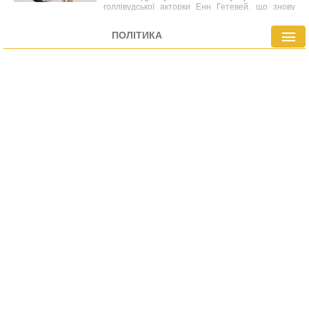
голлівудської акторки Енн Гетевей, що знову
вивело на передній план дискусії про пізнє
материнство серед знаменитостей.
ПОЛІТИКА