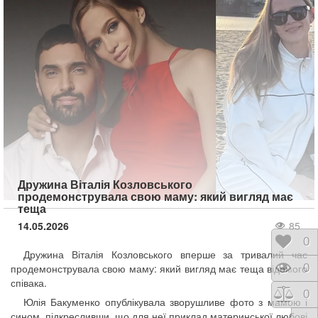
Дружина Віталія Козловського
продемонструвала свою маму: який вигляд має
теща
14.05.2026
85
Відк
0
Дружина Віталія Козловського вперше за тривалий час
Пере
0
продемонструвала свою маму: який вигляд має теща відомого
співака.
Порі
0
Юлія Бакуменко опублікувала зворушливе фото з мамою і
сином, підкресливши, що для неї приклад материнської любові