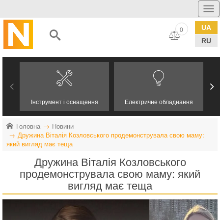
UA
0
RU
Інструмент і оснащення
Електричне обладнання
Головна
Новини
Дружина Віталія Козловського продемонструвала свою маму:
який вигляд має теща
Дружина Віталія Козловського
продемонструвала свою маму: який
вигляд має теща