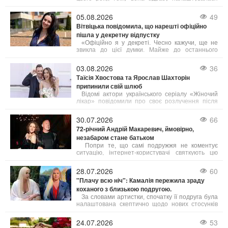
здивувати фанів. І їй це вдалося завдяки
незвичайним і провокативним сценам у
05.08.2026
49
яскравому кліпі.
Вітвіцька повідомила, що нарешті офіційно
пішла у декретну відпустку
«Офіційно я у декреті. Чесно кажучи, ще не
звикла до цієї думки. Майже до останнього
хотілося працювати — виходити в ефір,
прокидатися перед світанком, готуватися до
03.08.2026
36
випусків новин і займатися тим, що люблю вже
Таїсія Хвостова та Ярослав Шахторін
багато років», — поділилася Соломія.
припинили свій шлюб
Відомі актори українського серіалу «Жіночий
лікар» повідомили про своє розлучення після
чотирьох років подружнього життя.
30.07.2026
66
72-річний Андрій Макаревич, ймовірно,
незабаром стане батьком
Попри те, що самі подружжя не коментує
ситуацію, інтернет-користувачі святкують цю
новину. Дружина музиканта, київська
журналістка Ейнат Кляйн, за чутками, вагітна,
28.07.2026
60
що означатиме п’яте дитя у родині Андрія
"Плачу всю ніч": Камалія пережила зраду
Макаревича.
коханого з близькою подругою.
За словами артистки, спочатку її подруга була
налаштована скептично щодо нових стосунків
Камалії і навіть наполегливо радила їй
припинити спілкування з цим чоловіком. Проте
24.07.2026
53
потім сама подруга звернулася до нього за