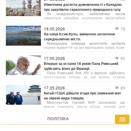
Німеччина досягла домовленості з Канадою
про закупівлю скрапленого природного газу
Як повідомляється, найближчим часом
очікується офіційне оголошення масштабної
угоди щодо експорту скрапленого газу з
північно-західної частини провінції Британська
18.05.2026
78
Колумбія до Німеччини.
На озері Іссик-Куль: виявлено затоплене
середньовічне місто.
Міжнародна команда археологів зробила
значне відкриття на дні киргизького озера Іссик-
Куль, виявивши залишки середньовічного міста.
Це знахідка, яку автори вже назвали однією з
17.05.2026
80
найважливіших за останні роки, порівнюють за
Вперше за останні 18 років Папа Римський
своєю значущістю з легендарною Атлантидою.
здійснить візит до Франції.
Папа Римський Лев XIV у вересні здійснить
апостольську поїздку до цієї країни, ставши
першим понтифіком за майже два десятиліття,
хто відвідає Францію.
17.05.2026
89
Китай і США дійшли згоди про зниження мит
на окремі види товарів.
Міністерство торгівлі КНР зазначило, що
країни планують вжити кілька заходів для
посилення співпраці, зокрема в аграрній сфері.
При цьому деталі угод поки що уточнюються.
ПОЛІТИКА