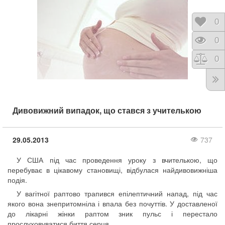
Відк
0
Пере
0
Порі
0
Дивовижний випадок, що стався з учителькою
29.05.2013
737
У США під час проведення уроку з вчителькою, що
перебуває в цікавому становищі, відбулася найдивовижніша
подія.
У вагітної раптово трапився епілептичний напад, під час
якого вона знепритомніла і впала без почуттів. У доставленої
до лікарні жінки раптом зник пульс і перестало
прослуховуватися биття серця.