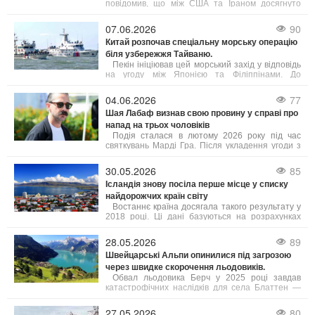
Трампа, підтримує такий підхід.
повідомив, що між США та Іраном досягнуто
домовленість про негайне і безстрокове
припинення військових дій.
07.06.2026
90
Китай розпочав спеціальну морську операцію
біля узбережжя Тайваню.
Пекін ініціював цей морський захід у відповідь
на угоду між Японією та Філіппінами. До
патрулювання залучені підрозділи з кількох
провінцій, а також китайська берегова охорона.
04.06.2026
77
Шая Лабаф визнав свою провину у справі про
напад на трьох чоловіків
Подія сталася в лютому 2026 року під час
святкувань Марді Гра. Після укладення угоди з
прокуратурою суд призначив Лабафа два роки
випробувального терміну. Крім цього, актор має
30.05.2026
85
пройти курс лікування від алкогольної
Ісландія знову посіла перше місце у списку
залежності, тренінги з контролю над гнівом та
найдорожчих країн світу
навчання толерантності. У разі невиконання
цих умов йому загрожує півроку ув’язнення.
Востаннє країна досягала такого результату у
2018 році. Ці дані базуються на розрахунках
профспілки Viska, які враховують інформацію
від Eurostat та Центрального банку Ісландії, як
28.05.2026
89
повідомляє Bloomberg. Рівень цін в Ісландії, яку
Швейцарські Альпи опинилися під загрозою
часто називають "країною льоду та вогню",
через швидке скорочення льодовиків.
зараз приблизно на 3% вищий, ніж у Швейцарії.
Обвал льодовика Берч у 2025 році завдав
катастрофічних наслідків для села Блаттен —
близько 90% населеного пункту опинилися під
завалом.
27.05.2026
80