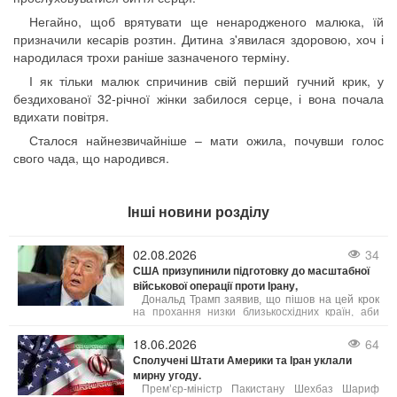
Негайно, щоб врятувати ще ненародженого малюка, їй
призначили кесарів розтин. Дитина з'явилася здоровою, хоч і
народилася трохи раніше зазначеного терміну.
І як тільки малюк спричинив свій перший гучний крик, у
бездихованої 32-річної жінки забилося серце, і вона почала
вдихати повітря.
Сталося найнезвичайніше – мати ожила, почувши голос
свого чада, що народився.
Інші новини розділу
02.08.2026
34
США призупинили підготовку до масштабної
військової операції проти Ірану,
Дональд Трамп заявив, що пішов на цей крок
на прохання низки близькосхідних країн, аби
дати шанс мирному врегулюванню. Попри
готовність США до безпрецедентного силового
18.06.2026
64
тиску, пріоритетом було обрано укладення
Сполучені Штати Америки та Іран уклали
угоди, яка б гарантувала безпеку судноплавства
мирну угоду.
в Ормузькій протоці та ліквідацію ядерної
загрози з боку Тегерана. Ізраїль, за словами
Прем’єр-міністр Пакистану Шехбаз Шариф