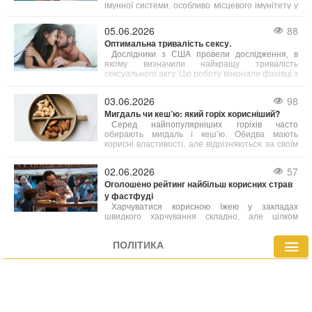
імунної системи, особливо місцевого імунітету у
ротовій порожнині і корисне для мигдаликів.
Проте експерт підкреслює, що одне споживання
05.06.2026
88
морозива на місяць не принесе бажаного
Оптимальна тривалість сексу.
ефекту — необхідна постійність у вживанні.
Дослідники з США провели дослідження, в
якому визначили найкращу тривалість
сексуального акту. Цю роботу виконали фахівці з
Кентуккійського університету.
03.06.2026
98
Мигдаль чи кеш’ю: який горіх корисніший?
Серед найпопулярніших горіхів часто
обирають мигдаль і кеш’ю. Обидва мають
корисні властивості, але відрізняються за своїм
поживним складом. Фахівці з харчування радять
робити вибір залежно від ваших індивідуальних
02.06.2026
57
потреб.
Оголошено рейтинг найбільш корисних страв
у фастфуді
Харчуватися корисною їжею у закладах
швидкого харчування складно, але цілком
можливо. Лікарі склали перелік найбільш
здорових варіантів фастфуду, які містять менше
ПОЛІТИКА
калорій або багатіші на вітаміни й мінерали
порівняно з іншими стравами меню.