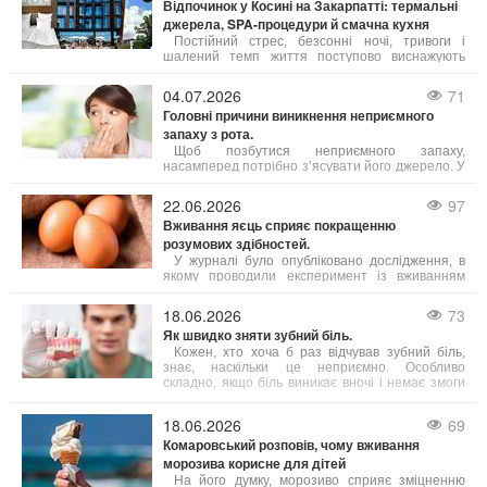
Відпочинок у Косині на Закарпатті: термальні
джерела, SPA-процедури й смачна кухня
Постійний стрес, безсонні ночі, тривоги і
шалений темп життя поступово виснажують
наші сили. Саме тому важливо обирати
відпочинок, де можна не просто розслабитись, а
04.07.2026
71
й подбати про своє здоров’я. Косино на
Головні причини виникнення неприємного
Закарпатті — це один із таких кофортних
запаху з рота.
куточків, де завдяки цілющим термальним
водам, сучасним wellness- і SPA-програмам, а
Щоб позбутися неприємного запаху,
також медичним послугам можна повністю
насамперед потрібно з’ясувати його джерело. У
відновити тіло і розум.
більшості випадків причиною стає підвищена
активність сіркобактерій, що мешкають на язиці
22.06.2026
97
і в гортані, які продукують леткі сполуки з різким
Вживання яєць сприяє покращенню
запахом.
розумових здібностей.
У журналі було опубліковано дослідження, в
якому проводили експеримент із вживанням
яєць дорослими людьми віком від 18 до 75 років.
Результати свідчать, що їжа з яйцями допомагає
18.06.2026
73
підвищити інтелект, зокрема покращуючи
Як швидко зняти зубний біль.
виконавчі когнітивні функції.
Кожен, хто хоча б раз відчував зубний біль,
знає, наскільки це неприємно. Особливо
складно, якщо біль виникає вночі і немає змоги
терміново потрапити до лікаря. Однак існують
кілька способів, які допоможуть полегшити біль.
18.06.2026
69
Комаровський розповів, чому вживання
морозива корисне для дітей
На його думку, морозиво сприяє зміцненню