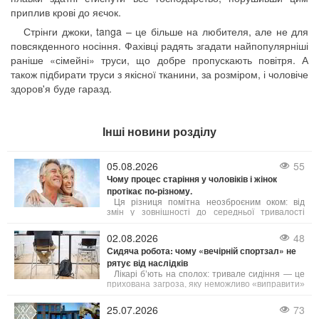
приплив крові до яєчок.
Стрінги джоки, tanga – це більше на любителя, але не для
повсякденного носіння. Фахівці радять згадати найпопулярніші
раніше «сімейні» труси, що добре пропускають повітря. А
також підбирати труси з якісної тканини, за розміром, і чоловіче
здоров'я буде гаразд.
Інші новини розділу
05.08.2026
55
Чому процес старіння у чоловіків і жінок
протікає по-різному.
Ця різниця помітна неозброєним оком: від
змін у зовнішності до середньої тривалості
життя. Причини таких відмінностей лежать у
біології, гормональному фоні та навіть у звичках,
02.08.2026
48
які суспільство століттями культивувало у
Сидяча робота: чому «вечірній спортзал» не
представників обох статей. Давайте
рятує від наслідків
розглянемо, чому це так, і що з цього можна
взяти на замітку.
Лікарі б’ють на сполох: тривале сидіння — це
прихована загроза, яку неможливо «виправити»
одним вечірнім тренуванням. Існує навіть термін
«активний ледар» — це людина, яка тренується
25.07.2026
73
годину, але решту 23 години проводить без руху.