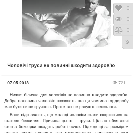
Відк
0
Пере
0
Порі
0
Чоловічі труси не повинні шкодити здоров'ю
07.05.2013
721
Нижня білизна для чоловіків не повинна шкодити здоров'ю.
Добра половина чоловіків вважають, що ця частина гардеробу
має бути лише зручною. Проте так не рахують сексологи.
Вони відзначають, що молоді чоловіки стали скаржитися на
статеве безсилля. Причина цього – труси. Щільно облягаючі
стегна боксерки шкодять роботі яєчок. Підходящі за розміром
плавки здатні стиснути все господарство, порушивши цим