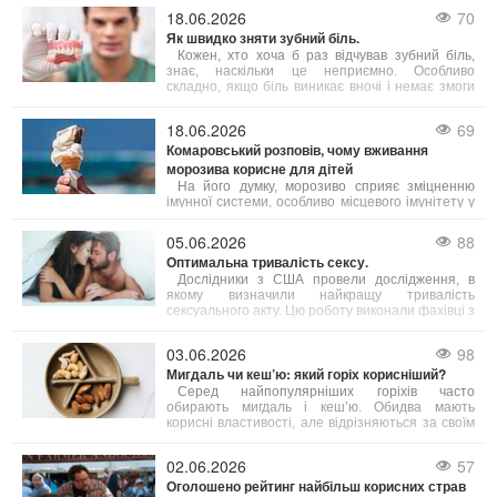
Результати свідчать, що їжа з яйцями допомагає
18.06.2026
70
підвищити інтелект, зокрема покращуючи
Як швидко зняти зубний біль.
виконавчі когнітивні функції.
Кожен, хто хоча б раз відчував зубний біль,
знає, наскільки це неприємно. Особливо
складно, якщо біль виникає вночі і немає змоги
терміново потрапити до лікаря. Однак існують
кілька способів, які допоможуть полегшити біль.
18.06.2026
69
Комаровський розповів, чому вживання
морозива корисне для дітей
На його думку, морозиво сприяє зміцненню
імунної системи, особливо місцевого імунітету у
ротовій порожнині і корисне для мигдаликів.
Проте експерт підкреслює, що одне споживання
05.06.2026
88
морозива на місяць не принесе бажаного
Оптимальна тривалість сексу.
ефекту — необхідна постійність у вживанні.
Дослідники з США провели дослідження, в
якому визначили найкращу тривалість
сексуального акту. Цю роботу виконали фахівці з
Кентуккійського університету.
03.06.2026
98
Мигдаль чи кеш’ю: який горіх корисніший?
Серед найпопулярніших горіхів часто
обирають мигдаль і кеш’ю. Обидва мають
корисні властивості, але відрізняються за своїм
поживним складом. Фахівці з харчування радять
робити вибір залежно від ваших індивідуальних
02.06.2026
57
потреб.
Оголошено рейтинг найбільш корисних страв