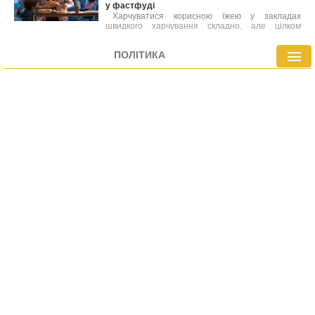
у фастфуді
Харчуватися корисною їжею у закладах
швидкого харчування складно, але цілком
можливо. Лікарі склали перелік найбільш
здорових варіантів фастфуду, які містять менше
ПОЛІТИКА
калорій або багатіші на вітаміни й мінерали
порівняно з іншими стравами меню.