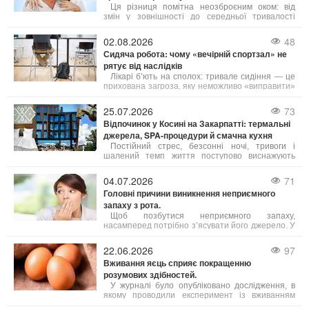
Ця різниця помітна неозброєним оком: від
змін у зовнішності до середньої тривалості
життя. Причини таких відмінностей лежать у
біології, гормональному фоні та навіть у звичках,
02.08.2026
48
які суспільство століттями культивувало у
Сидяча робота: чому «вечірній спортзал» не
представників обох статей. Давайте
рятує від наслідків
розглянемо, чому це так, і що з цього можна
взяти на замітку.
Лікарі б’ють на сполох: тривале сидіння — це
прихована загроза, яку неможливо «виправити»
одним вечірнім тренуванням. Існує навіть термін
«активний ледар» — це людина, яка тренується
25.07.2026
73
годину, але решту 23 години проводить без руху.
Відпочинок у Косині на Закарпатті: термальні
джерела, SPA-процедури й смачна кухня
Постійний стрес, безсонні ночі, тривоги і
шалений темп життя поступово виснажують
наші сили. Саме тому важливо обирати
відпочинок, де можна не просто розслабитись, а
04.07.2026
71
й подбати про своє здоров’я. Косино на
Головні причини виникнення неприємного
Закарпатті — це один із таких кофортних
запаху з рота.
куточків, де завдяки цілющим термальним
водам, сучасним wellness- і SPA-програмам, а
Щоб позбутися неприємного запаху,
також медичним послугам можна повністю
насамперед потрібно з’ясувати його джерело. У
відновити тіло і розум.
більшості випадків причиною стає підвищена
активність сіркобактерій, що мешкають на язиці
22.06.2026
97
і в гортані, які продукують леткі сполуки з різким
Вживання яєць сприяє покращенню
запахом.
розумових здібностей.
У журналі було опубліковано дослідження, в
якому проводили експеримент із вживанням
яєць дорослими людьми віком від 18 до 75 років.