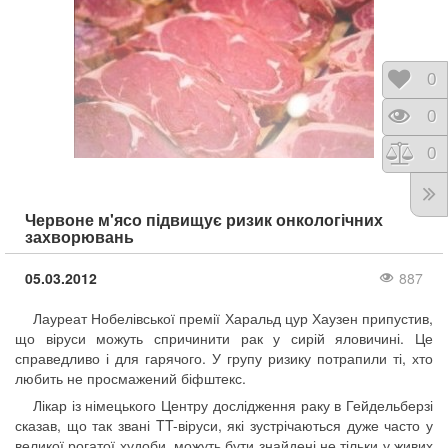
Відк
0
Пере
0
Порі
0
Червоне м'ясо підвищує ризик онкологічних
захворювань
05.03.2012
887
Лауреат Нобелівської премії Харальд цур Хаузен припустив,
що віруси можуть спричинити рак у сирій яловичині. Це
справедливо і для гарячого. У групу ризику потрапили ті, хто
любить не просмажений біфштекс.
Лікар із німецького Центру дослідження раку в Гейдельберзі
сказав, що так звані TT-віруси, які зустрічаються дуже часто у
великої рогатої худоби, можуть бути знайдені не тільки у живих