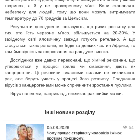
тваринах, а й у не прожареному м'ясі. Вони становлять
небезпеку для людей, тому що вони можуть витримувати
температуру до 70 градусів за Цельсієм.
Результати дослідження показують, що ризик розвитку для
тих, хто їсть червоне м'ясо, збільшується на 20-30%. У
західному світі яловичину завжди готують ретельно. А що
стосується таких регіонів, як Індія та деяких частин Африки, то
там ймовірність захворювання на рак дуже висока.
Дослідники вже давно переконані, що хімічні речовини, що
утворюються у процесі грилю чи смаження, діють як
канцерогени. Ці речовини власними силами не викликають
рак, але беруть участь у процесі його розвитку. Поєднання
вірусів з канцерогенами може спричинити зростання пухлини.
Вірус папіломи, наприклад, викликає рак шийки матки.
Інші новини розділу
05.08.2026
54
Чому процес старіння у чоловіків і жінок
протікає по-різному.