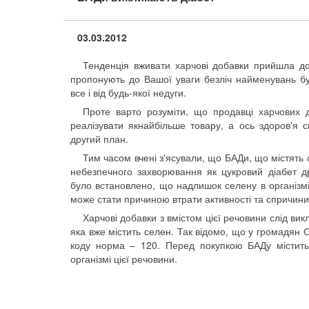
03.03.2012
Тенденція вживати харчові добавки прийшла до
пропонують до Вашої уваги безліч найменувань б
все і від будь-якої недуги.
Проте варто розуміти, що продавці харчових
реалізувати якнайбільше товару, а ось здоров'я 
другий план.
Тим часом вчені з'ясували, що БАДи, що містять 
небезпечного захворювання як цукровий діабет др
було встановлено, що надлишок селену в організмі
може стати причиною втрати активності та спричини
Харчові добавки з вмістом цієї речовини слід вик
яка вже містить селен. Так відомо, що у громадян 
коду норма – 120. Перед покупкою БАДу містить 
організмі цієї речовини.