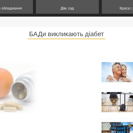
е обладнання
Дім, сад
Краса і
БАДи викликають діабет