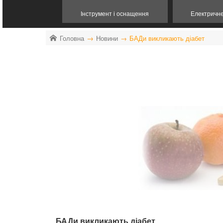
Інструмент і оснащення
Електричн
Головна
Новини
БАДи викликають діабет
БАДи викликають діабет