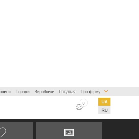
овини
Поради
Виробники
Покупцю
Про фірму
UA
0
RU