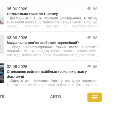
порожнині і корисне для мигдаликів. Проте експерт
підкреслює, що одне споживання морозива на місяць
05.06.2026
88
не принесе бажаного ефекту — необхідна постійність
Оптимальна тривалість сексу.
у вживанні.
Дослідники з США провели дослідження, в якому
визначили найкращу тривалість сексуального акту. Цю
роботу виконали фахівці з Кентуккійського
університету.
03.06.2026
98
Мигдаль чи кеш’ю: який горіх корисніший?
Серед найпопулярніших горіхів часто обирають
мигдаль і кеш’ю. Обидва мають корисні властивості,
але відрізняються за своїм поживним складом. Фахівці
з харчування радять робити вибір залежно від ваших
індивідуальних потреб.
02.06.2026
56
Оголошено рейтинг найбільш корисних страв у
фастфуді
Харчуватися корисною їжею у закладах швидкого
харчування складно, але цілком можливо. Лікарі склали
перелік найбільш здорових варіантів фастфуду, які
містять менше калорій або багатіші на вітаміни й
ІЇ
АВТО
мінерали порівняно з іншими стравами меню.