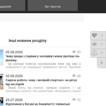
 здоров'я
Арт простір
Відк
0
Інші новини розділу
Пере
0
05.08.2026
53
Порі
0
Чому процес старіння у чоловіків і жінок протікає по-
різному.
Ця різниця помітна неозброєним оком: від змін у
зовнішності до середньої тривалості життя. Причини
таких відмінностей лежать у біології, гормональному
фоні та навіть у звичках, які суспільство століттями
02.08.2026
48
культивувало у представників обох статей. Давайте
Сидяча робота: чому «вечірній спортзал» не рятує
розглянемо, чому це так, і що з цього можна взяти на
від наслідків
замітку.
Лікарі б’ють на сполох: тривале сидіння — це
прихована загроза, яку неможливо «виправити» одним
вечірнім тренуванням. Існує навіть термін «активний
ледар» — це людина, яка тренується годину, але
25.07.2026
72
решту 23 години проводить без руху.
Відпочинок у Косині на Закарпатті: термальні