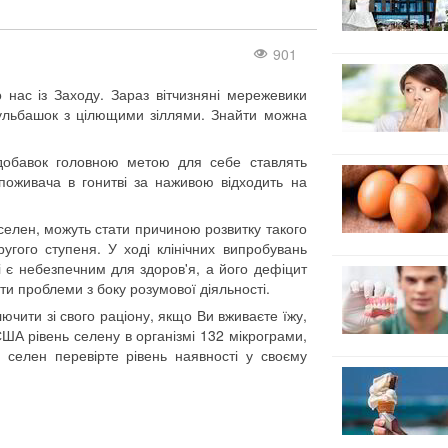
901
 нас із Заходу. Зараз вітчизняні мережевики
ульбашок з цілющими зіллями. Знайти можна
 добавок головною метою для себе ставлять
споживача в гонитві за наживою відходить на
селен, можуть стати причиною розвитку такого
угого ступеня. У ході клінічних випробувань
 є небезпечним для здоров'я, а його дефіцит
ти проблеми з боку розумової діяльності.
лючити зі свого раціону, якщо Ви вживаєте їжу,
США рівень селену в організмі 132 мікрограми,
селен перевірте рівень наявності у своєму