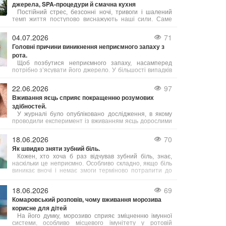
джерела, SPA-процедури й смачна кухня
Постійний стрес, безсонні ночі, тривоги і шалений
темп життя поступово виснажують наші сили. Саме
тому важливо обирати відпочинок, де можна не просто
розслабитись, а й подбати про своє здоров’я. Косино
04.07.2026
71
на Закарпатті — це один із таких кофортних куточків,
Головні причини виникнення неприємного запаху з
де завдяки цілющим термальним водам, сучасним
рота.
wellness- і SPA-програмам, а також медичним послугам
можна повністю відновити тіло і розум.
Щоб позбутися неприємного запаху, насамперед
потрібно з’ясувати його джерело. У більшості випадків
причиною стає підвищена активність сіркобактерій, що
мешкають на язиці і в гортані, які продукують леткі
22.06.2026
97
сполуки з різким запахом.
Вживання яєць сприяє покращенню розумових
здібностей.
У журналі було опубліковано дослідження, в якому
проводили експеримент із вживанням яєць дорослими
людьми віком від 18 до 75 років. Результати свідчать,
що їжа з яйцями допомагає підвищити інтелект,
18.06.2026
70
зокрема покращуючи виконавчі когнітивні функції.
Як швидко зняти зубний біль.
Кожен, хто хоча б раз відчував зубний біль, знає,
наскільки це неприємно. Особливо складно, якщо біль
виникає вночі і немає змоги терміново потрапити до
лікаря. Однак існують кілька способів, які допоможуть
полегшити біль.
18.06.2026
69
Комаровський розповів, чому вживання морозива
корисне для дітей
На його думку, морозиво сприяє зміцненню імунної
системи, особливо місцевого імунітету у ротовій