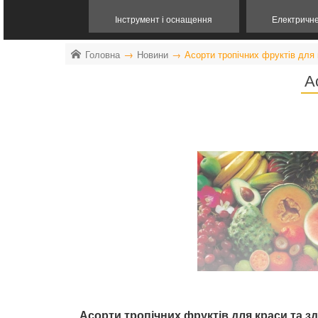
Інструмент і оснащення
Електричн
Головна
Новини
Асорти тропічних фруктів для 
А
Асорти тропічних фруктів для краси та з