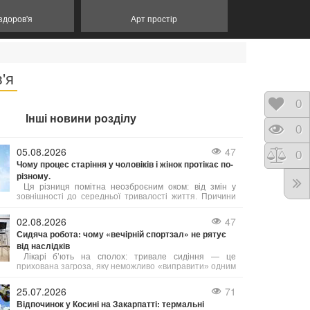
 здоров'я
Арт простір
'я
Відк
0
Інші новини розділу
Пере
0
05.08.2026
47
Порі
0
Чому процес старіння у чоловіків і жінок протікає по-
різному.
Ця різниця помітна неозброєним оком: від змін у
зовнішності до середньої тривалості життя. Причини
таких відмінностей лежать у біології, гормональному
фоні та навіть у звичках, які суспільство століттями
02.08.2026
47
культивувало у представників обох статей. Давайте
Сидяча робота: чому «вечірній спортзал» не рятує
розглянемо, чому це так, і що з цього можна взяти на
від наслідків
замітку.
Лікарі б’ють на сполох: тривале сидіння — це
прихована загроза, яку неможливо «виправити» одним
вечірнім тренуванням. Існує навіть термін «активний
ледар» — це людина, яка тренується годину, але
25.07.2026
71
решту 23 години проводить без руху.
Відпочинок у Косині на Закарпатті: термальні