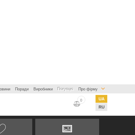
овини
Поради
Виробники
Покупцю
Про фірму
UA
0
RU