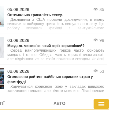
порожнині і корисне для мигдаликів. Проте експерт
підкреслює, що одне споживання морозива на місяць
05.06.2026
85
не принесе бажаного ефекту — необхідна постійність
Оптимальна тривалість сексу.
у вживанні.
Дослідники з США провели дослідження, в якому
визначили найкращу тривалість сексуального акту. Цю
роботу виконали фахівці з Кентуккійського
університету.
03.06.2026
96
Мигдаль чи кеш’ю: який горіх корисніший?
Серед найпопулярніших горіхів часто обирають
мигдаль і кеш’ю. Обидва мають корисні властивості,
але відрізняються за своїм поживним складом. Фахівці
з харчування радять робити вибір залежно від ваших
індивідуальних потреб.
02.06.2026
53
Оголошено рейтинг найбільш корисних страв у
фастфуді
Харчуватися корисною їжею у закладах швидкого
харчування складно, але цілком можливо. Лікарі склали
перелік найбільш здорових варіантів фастфуду, які
містять менше калорій або багатіші на вітаміни й
ІЇ
АВТО
мінерали порівняно з іншими стравами меню.