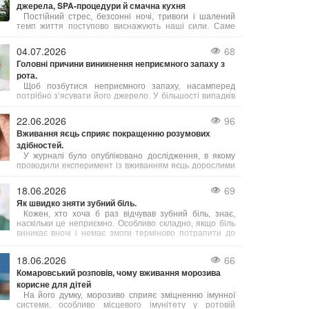
джерела, SPA-процедури й смачна кухня
Постійний стрес, безсонні ночі, тривоги і шалений
темп життя поступово виснажують наші сили. Саме
тому важливо обирати відпочинок, де можна не просто
розслабитись, а й подбати про своє здоров’я. Косино
04.07.2026
68
на Закарпатті — це один із таких кофортних куточків,
Головні причини виникнення неприємного запаху з
де завдяки цілющим термальним водам, сучасним
рота.
wellness- і SPA-програмам, а також медичним послугам
можна повністю відновити тіло і розум.
Щоб позбутися неприємного запаху, насамперед
потрібно з’ясувати його джерело. У більшості випадків
причиною стає підвищена активність сіркобактерій, що
мешкають на язиці і в гортані, які продукують леткі
22.06.2026
96
сполуки з різким запахом.
Вживання яєць сприяє покращенню розумових
здібностей.
У журналі було опубліковано дослідження, в якому
проводили експеримент із вживанням яєць дорослими
людьми віком від 18 до 75 років. Результати свідчать,
що їжа з яйцями допомагає підвищити інтелект,
18.06.2026
69
зокрема покращуючи виконавчі когнітивні функції.
Як швидко зняти зубний біль.
Кожен, хто хоча б раз відчував зубний біль, знає,
наскільки це неприємно. Особливо складно, якщо біль
виникає вночі і немає змоги терміново потрапити до
лікаря. Однак існують кілька способів, які допоможуть
полегшити біль.
18.06.2026
66
Комаровський розповів, чому вживання морозива
корисне для дітей
На його думку, морозиво сприяє зміцненню імунної
системи, особливо місцевого імунітету у ротовій