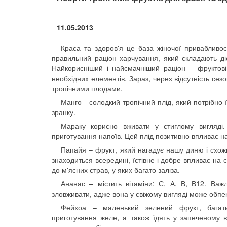
11.05.2013
Краса та здоров'я це база жіночої привабливо
правильний раціон харчування, який складають ді
Найкорисніший і найсмачніший раціон – фруктові.
необхідних елементів. Зараз, через відсутність се
тропічними плодами.
Манго - солодкий тропічний плід, який потрібно 
зранку.
Мараку корисно вживати у стиглому вигляді.
приготування напоїв. Цей плід позитивно впливає на 
Папайя – фрукт, який нагадує нашу диню і схожи
знаходиться всередині, їстівне і добре впливає на
до м'ясних страв, у яких багато заліза.
Ананас – містить вітаміни: С, А, В, В12. Ва
зловживати, адже вона у свіжому вигляді може обпе
Фейхоа – маленький зелений фрукт, багат
приготування желе, а також їдять у запеченому 