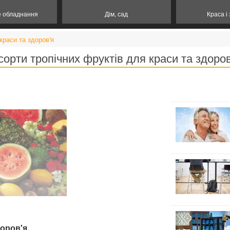
е обладнання
Дім, сад
Краса і
краси та здоров'я
сорти тропічних фруктів для краси та здоров
доров'я