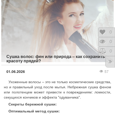
Отло
0
Прос
0
Срав
0
Сушка волос: фен или природа – как сохранить
красоту прядей?
01.06.2026
57
Ухоженные волосы – это не только косметические средства,
но и правильный уход после мытья. Небрежная сушка феном
или полотенцем может привести к повреждениям: ломкости,
секущихся кончиков и эффекта "одуванчика".
Секреты бережной сушки:
Оптимальный метод сушки: