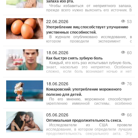
запаха изо рта.
меня таким открытием стал курорт Косино в
Закарпатье.
Чтобы избавиться от неприятного запаха,
прежде всего нужно выяснить его источник. В
большинстве случаев причиной становится
повышенная активность серобактерий,
22.06.2026
53
обитающих на языке и в гортани,
Употребление яиц способствует улучшению
продуцирующих летучие соединения с резким
умственных способностей.
запахом
В журнале опубликовано исследование, в
котором проводили эксперимент с
употреблением яиц взрослыми людьми в
возрасте от 18 до 75 лет. Результаты
18.06.2026
60
свидетельствуют, что еда с яйцами помогает
Как быстро снять зубную боль
повысить интеллект, в частности, улучшая
исполнительные когнитивные функции.
Каждый, кто хоть раз испытывал зубную боль,
знает, насколько это неприятно. Особенно
сложно, если боль возникает ночью и нет
возможности срочно попасть к врачу. Однако
существует несколько способов, которые
18.06.2026
76
помогут облегчить боль.
Комаровский: употребление мороженого
полезно для детей.
По его мнению, мороженое способствует
укреплению иммунной системы, особенно
местного иммунитета в полости рта и полезно
для миндалин. Однако эксперт подчеркивает,
05.06.2026
66
что одно потребление мороженого в месяц не
Оптимальная продолжительность секса.
принесет желаемого эффекта — необходимо
постоянство в употреблении.
Исследователи из США провели
исследование, в котором определили лучшую
продолжительность сексуального акта. Эту