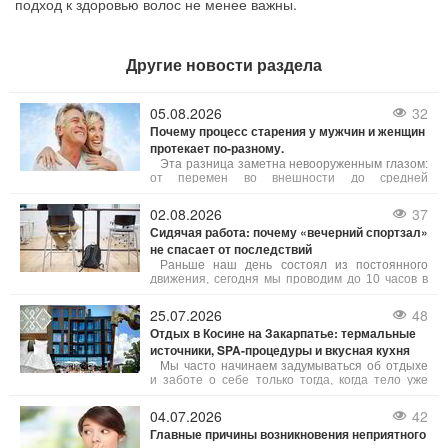
подход к здоровью волос не менее важны.
Другие новости раздела
05.08.2026
32
Почему процесс старения у мужчин и женщин
протекает по-разному.
Эта разница заметна невооруженным глазом:
от перемен во внешности до средней
продолжительности жизни. Причины таких
различий лежат в биологии, гормональном
02.08.2026
37
фоне и даже в повадках, которые общество
Сидячая работа: почему «вечерний спортзал»
веками культивировало у представителей обоих
не спасает от последствий
полов. Давайте рассмотрим, почему это так и
что с этого можно взять на заметку.
Раньше наш день состоял из постоянного
движения, сегодня мы проводим до 10 часов в
кресле. Врачи бьют тревогу: длительное
сиденье — это скрытая угроза, которую
25.07.2026
48
невозможно «исправить» одной вечерней
Отдых в Косине на Закарпатье: термальные
тренировкой. Существует даже термин
источники, SPA-процедуры и вкусная кухня
«активный лентяй» — это человек, который
тренируется час, но остальные 23 часа
Мы часто начинаем задумываться об отдыхе
проводит без движения.
и заботе о себе только тогда, когда тело уже
дает понять – пора остановиться. Однако
несколько дней в правильном месте могут
04.07.2026
42
помочь перезагрузить организм, набраться
Главные причины возникновения неприятного
энергии и улучшить общее самочувствие. Для