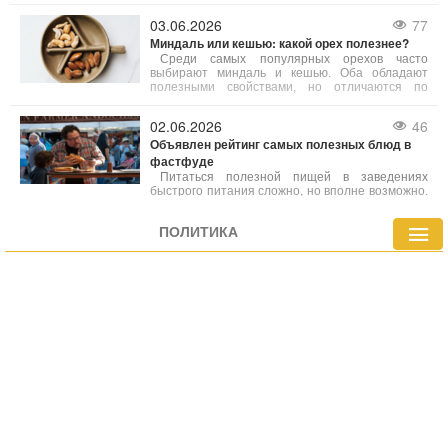
работу проделали специалисты из
Кентуккийского университета.
03.06.2026
77
Миндаль или кешью: какой орех полезнее?
Среди самых популярных орехов часто
выбирают миндаль и кешью. Оба обладают
полезными свойствами, но отличаются по
своему питательному составу. Специалисты по
питанию советуют делать выбор в зависимости
02.06.2026
46
от ваших индивидуальных потребностей.
Объявлен рейтинг самых полезных блюд в
фастфуде
Питаться полезной пищей в заведениях
быстрого питания сложно, но вполне возможно.
Врачи составили перечень наиболее здоровых
вариантов фастфуда, которые содержат
ПОЛИТИКА
меньше калорий или богаче витаминов и
минералов по сравнению с другими блюдами
меню.