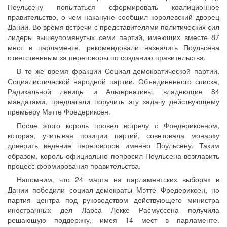
Поульсену попытаться сформировать коалиционное
правительство, о чем накануне сообщил королевский дворец
Дании. Во время встречи с представителями политических сил
лидеры вышеупомянутых семи партий, имеющих вместе 87
мест в парламенте, рекомендовали назначить Поульсена
ответственным за переговоры по созданию правительства.
В то же время фракции Социал-демократической партии,
Социалистической народной партии, Объединенного списка,
Радикальной левицы и Альтернативы, владеющие 84
мандатами, предлагали поручить эту задачу действующему
премьеру Мэтте Фредериксен.
После этого король провел встречу с Фредериксеном,
которая, учитывая позиции партий, советовала монарху
доверить ведение переговоров именно Поульсену. Таким
образом, король официально попросил Поульсена возглавить
процесс формирования правительства.
Напомним, что 24 марта на парламентских выборах в
Дании победили социал-демократы Мэтте Фредериксен, но
партия центра под руководством действующего министра
иностранных дел Ларса Лекке Расмуссена получила
решающую поддержку, имея 14 мест в парламенте.