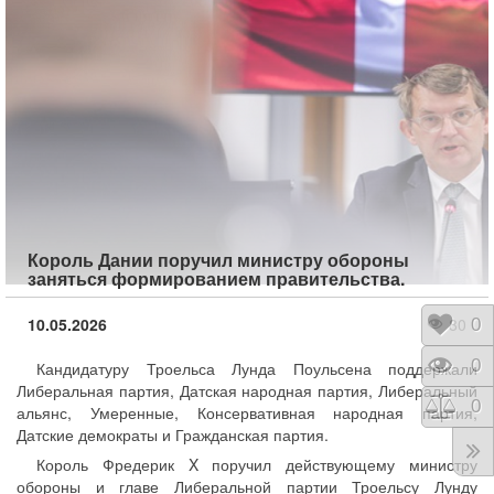
Король Дании поручил министру обороны
заняться формированием правительства.
10.05.2026
80
Отло
0
Прос
0
Кандидатуру Троельса Лунда Поульсена поддержали
Либеральная партия, Датская народная партия, Либеральный
Срав
0
альянс, Умеренные, Консервативная народная партия,
Датские демократы и Гражданская партия.
Король Фредерик X поручил действующему министру
обороны и главе Либеральной партии Троельсу Лунду