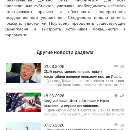
привлеченных субъектов, учитывая необходимость избежать
политического кризиса и обеспечить непрерывность
государственного управления. Следующие недели должны
показать, удастся ли Поульсену преодолеть существующие
разногласия и выстроить устойчивое большинство в
парламенте.
Другие новости раздела
02.08.2026
52
США приостановили подготовку к
масштабной военной операции против Ирана
Дональд Трамп заявил, что пошел на этот шаг
по просьбе ряда ближневосточных стран, чтобы
дать шанс мирному урегулированию. Несмотря
на готовность США к беспрецедентному
18.06.2026
48
силовому давлению, приоритетом было
Соединенные Штаты Америки и Иран
выбрано заключение соглашения,
заключили мирное соглашение.
гарантирующего безопасность судоходства в
Ормузском проливе и ликвидацию ядерной
Премьер-министр Пакистана Шехбаз Шариф
угрозы со стороны Тегерана. Израиль, по
сообщил, что между США и Ираном достигнута
словам Трампа, поддерживает подобный
договоренность о немедленном и бессрочном
подход.
прекращении военных действий.
07.06.2026
68