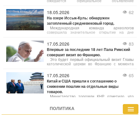
ожидается официальное объявление
масштабного соглашения по экспорту
сжиженного газа из северо-западной части
18.05.2026
62
провинции Британская Колумбия в Германию.
На озере Иссык-Куль: обнаружен
затопленный средневековый город.
Международная команда археологов
совершила значительное открытие на дне
киргизского озера Иссык-Куль, обнаружив
остатки средневекового города.
17.05.2026
83
Впервые за последние 18 лет Папа Римский
совершит визит во Францию.
Это будет первый официальный визит Главы
католической церкви во Францию ​​с момента
поездки Бенедикта XVI в 2008 году, когда он
побывал в Париже и Лурде. Приглашение
17.05.2026
65
организовать предстоящий визит поступило от
Китай и США пришли к соглашению о
президента Франции, местных церковных
снижении пошлин на отдельные виды
иерархов и генерального директора ЮНЕСКО.
товаров.
Министерство торговли КНР отметило, что
страны планируют принять несколько мер по
усилению сотрудничества, в частности, в
ПОЛИТИКА
аграрной сфере. При этом детали сделок пока
уточняются.