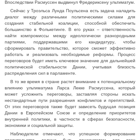
Впоследствии Расмуссен выдвинул Фредериксену ультиматум.
Сейчас у Троэльса Лунда Поульсена есть задача наладить
диалог между различными политическими силами для
создания стабильной коалиции, способной обеспечить
большинство в Фолькетинге. В его руках – ответственность
найти компромиссы между идеологически разнородными
партиями, поддержавшими его кандидатуру, чтобы
сформировать правительство, которое сможет эффективно
работать и реализовать необходимые реформы. Процесс
переговоров будет иметь ключевое значение для дальнейшей
политической стабильности Дании, учитывая близость
распределения сил в парламенте.
В то же время в стране растет внимание к потенциальному
влиянию ультиматума Ларса Лекке Расмуссена, который
может усложнить переговоры, заставляя стороны искать
нестандартные пути разрешения конфликтов и препятствий.
От этих переговоров также будет зависеть будущая позиция
Дании в Европейском Союзе и определение приоритетов
внутренней политики, в частности в сферах безопасности,
экономики и социальной защиты.
Наблюдатели отмечают, что успешное формирование
правительства должно быть приоритетом для всех