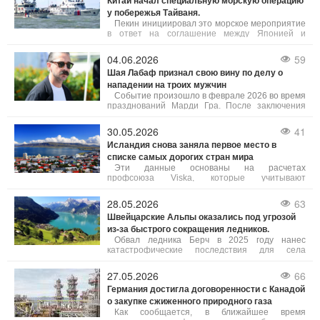
Китай начал специальную морскую операцию
у побережья Тайваня.
Пекин инициировал это морское мероприятие
в ответ на соглашение между Японией и
Филиппинами. К патрулированию привлечены
подразделения по нескольким провинциям, а
04.06.2026
59
также китайская береговая охрана.
Шая Лабаф признал свою вину по делу о
нападении на троих мужчин
Событие произошло в феврале 2026 во время
празднований Марди Гра. После заключения
соглашения с прокуратурой суд назначил
Лабафа два года испытательного срока. Кроме
30.05.2026
41
этого, актер должен пройти курс лечения от
Исландия снова заняла первое место в
алкогольной зависимости, тренинги по
списке самых дорогих стран мира
контролю над гневом и обучение
толерантности. В случае невыполнения этих
Эти данные основаны на расчетах
условий ему грозит полгода заключения.
профсоюза Viska, которые учитывают
информацию от Eurostat и Центрального банка
Исландии, сообщает Bloomberg. Уровень цен в
28.05.2026
63
Исландии, которую часто называют "страной
Швейцарские Альпы оказались под угрозой
льда и огня", сейчас примерно на 3% выше, чем
из-за быстрого сокращения ледников.
в Швейцарии.
Обвал ледника Берч в 2025 году нанес
катастрофические последствия для села
Блаттен — около 90% населенного пункта
оказались под завалом. Из-за повышения
27.05.2026
66
температуры на 3°C самые большие ледники
Германия достигла договоренности с Канадой
Швейцарии потеряли примерно 25% своего
о закупке сжиженного природного газа
массива.
Как сообщается, в ближайшее время