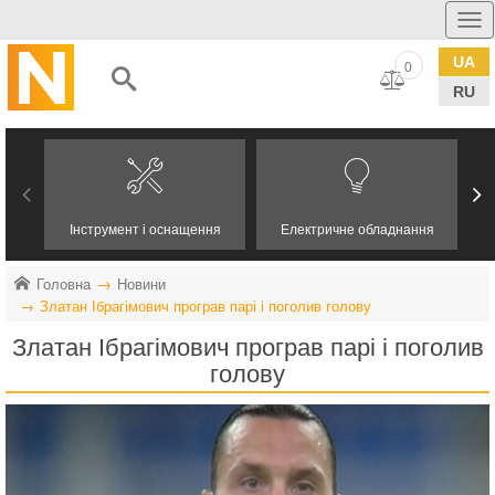
UA
0
RU
Інструмент і оснащення
Електричне обладнання
Головна
Новини
Златан Ібрагімович програв парі і поголив голову
Златан Ібрагімович програв парі і поголив
голову