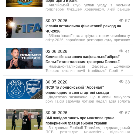
воротаря з Браги.
Англійський клуб уклав угоду з чеським
голкіпером Лукашем Хорнічеком, який раніше
захищав ворота португальської Браги. Вартість
трансферу склала близько 28 мільйонів євро.
30.07.2026
57
Іспанія встановила фінансовий рекорд на
ЧС-2026
Збірна Іспанії стала тріумфатором чемпіонату
світу-2026, заробивши рекордну суму призових
в історії турніру — 51,5 млн доларів (50 млн за
перемогу та 1,5 млн компенсації за підготовку).
02.06.2026
41
За даними FIFA, загальний призовий фонд
Колишній наставник національної збірної
мундіалю сягнув безпрецедентних 727 млн
Бельгії став головним тренером Болоньї.
доларів.
Німецько-італійський фахівець Доменіко
Тедеско очолив клуб італійської Серії А —
Болонью.
Він підписав угоду, розраховану до 30 червня
30.05.2026
38
2028 року, з опцією продовження ще на один
ПСЖ та лондонський "Арсенал"
сезон.
оприлюднили свої стартові склади
Додатково зазначено, що в липні минулого
року Таїсія здобула чотири медалі (два золота
та два срібла) на етапі Кубка світового виклику з
художньої гімнастики в румунському Клуж-
30.05.2026
67
Напоці.
ЗМІ повідомляють про можливе гучне
повернення гравця збірної України
За даними Football Transfers, нідерландський
ПСВ розглядає можливість підписання