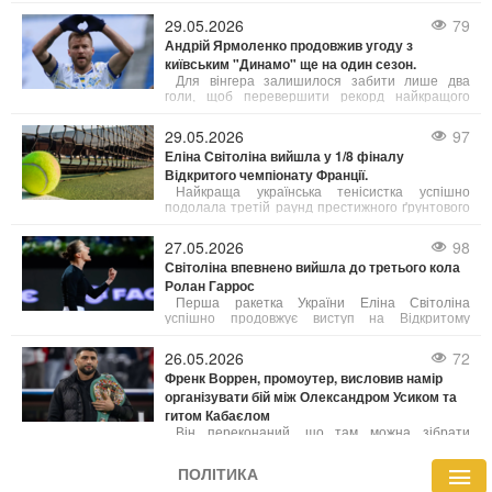
Олександра Зінченка. Український захисник, чий
контракт з "Аяксом" добігає кінця, може
29.05.2026
79
посилити склад "Ейндховена".
Андрій Ярмоленко продовжив угоду з
київським "Динамо" ще на один сезон.
Для вінгера залишилося забити лише два
голи, щоб перевершити рекорд найкращого
бомбардира Максима Шацьких.
29.05.2026
97
Еліна Світоліна вийшла у 1/8 фіналу
Відкритого чемпіонату Франції.
Найкраща українська тенісистка успішно
подолала третій раунд престижного ґрунтового
турніру серії Grand Slam у Парижі.
27.05.2026
98
Світоліна впевнено вийшла до третього кола
Ролан Гаррос
Перша ракетка України Еліна Світоліна
успішно продовжує виступ на Відкритому
чемпіонаті Франції. У другому колі турніру
українка без особливих проблем розібралася з
26.05.2026
72
іспанкою Кейтлін Кеведо.
Френк Воррен, промоутер, висловив намір
організувати бій між Олександром Усиком та
гитом Кабаєлом
Він переконаний, що там можна зібрати
повний стадіон — так було в січні, коли квитки
розкупили за один день, і навіть попит був у
ПОЛІТИКА
рази більшим. Воррен вважає, що бій проти