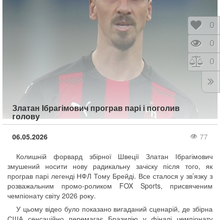
Відк
0
Пере
0
Порі
0
Златан Ібрагімович програв парі і поголив
голову
06.05.2026
77
Колишній форвард збірної Швеції Златан Ібрагімович
змушений носити нову радикальну зачіску після того, як
програв парі легенді НФЛ Тому Брейді. Все сталося у зв’язку з
розважальним промо-роликом FOX Sports, присвяченим
чемпіонату світу 2026 року.
У цьому відео було показано вигаданий сценарій, де збірна
США сенсаційно перемагає Бразилію у фіналі чемпіонату