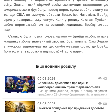
світу. Златан, який відомий своїм скептичним ставленням до
американського футболу, перед переглядом зробив ставку на
те, що США не зможуть обіграти Бразилію. Натомість Брейді
вірив у «американську казку». Коли у ролику Крістіан Пулішич
забив переможний гол на останніх хвилинах, Брейді виграв
парі.
Ставкою була повна голова наголо — Брейді особисто взяв
машинку і збрив знаменитий хвостик Ібрагімовича. Сам Златан
з гумором відреагував на це, опублікувавши фото, де Брейді
його голить, з коротким підписом: «Парі є парі».
Інші новини розділу
05.08.2026
43
«Арсенал» домовився про один із
найпрогресивніших трансферів цього літа.
За даними джерел, сторони погодили умови
придбання 28-річного бразильця після тривалих
переговорів, причому особисті умови з гравцем
були затверджені ще в липні. «Каноніри»
03.08.2026
60
заплатять за хавбека 75 мільйонів фунтів
Ньюкасл повідомив про придбання дорогого
стерлінгів (87,5 млн євро).