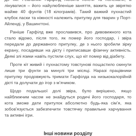
лінуватися – його найулюбленіше заняття, важить це звірятко
майже 40 фунтів (18 кілограмів). Такий важкий пухнастий
клубок ласки та ніжності належить притулку для тварин у Порт-
Айленді, у Вашингтоні.
Раніше Гарфілд вже прославився, про дивовижного кота
стало відомо, після того, як помер його господар, і звіра
передали до державного притулку, де з нього зробили зірку
екрану, посадивши на дієту і приписавши фізичну активність.
Деякі злі язики навіть пустили слух, що кіт помер від діабету.
Проте кіт живий і пухнастому товстунові пощастило скинути
лише три фунти за минулі три місяці. Наразі працівники
притулку продовжують тримати Гарфілда на низькокалорійній
дієті та долучати до ігор з м'ячиком.
Щодо подальшої долі звіра, було вирішено, якщо
найближчим часом не знайдуться родичі його господаря, то
кота зможе дати притулок абсолютно будь-яка сім'я, яка
зобов'язується забезпечити товстячку правильне харчування
та активні ігри.
Інші новини розділу