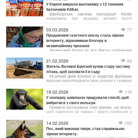
аварійні двері та намагався вилазити назовні.
У Європі викрали вантажівку з 12 тоннами
батончиків KitKat.
Швейцарська харчова корпорація Nestle
повідомила про крадіжку великої партії
шоколадних батончиків KitKat загальною вагою
близько 12 тонн. За інформацією DW, інцидент
03.03.2026
77
трапився минулого тижня під час перевезення
Продавчиня газетного кіоску стала зіркою
продукції.
інтернету, відмовивши блогеру в
незвичайному проханні
Український блогер на ім’я Дімсон опублікував
у мережі смішне відео з продавчинею газетного
кіоску. У ролику він просить продати йому
21.02.2026
94
журнал «з дівчатами», пояснюючи, що через
Житель Великої Британії купив стару частину
відсутність електрики не може дивитися
літака, щоб заховати її в саду
інтимний контент онлайн.
44-річний Дейв Біллінгс із графства Дербішир
вирішив переобладнати свою ділянку у сховище
в стилі холодної війни. За 4000 фунтів стерлінгів
він придбав через Facebook Marketplace
18.02.2026
116
хвостову частину Boeing 737, яку планує
У зоопарку шимпанзе придумали спосіб, щоб
поховати під землею та переобладнати на
вибратися з свого вольєра
повноцінний захищений бункер.
Примати застосували гілки дерева, що впали,
щоб піднятися на паркан і звідти стрибнули у
зону прогулянок, що неабияк налякало інших
гостей. Такі несподівані сусіди на прогулянковій
14.02.2026
152
стежці — це далеко не щоденне явище.
Пес, який виконав тверк, став справжньою
зіркою інтернету.