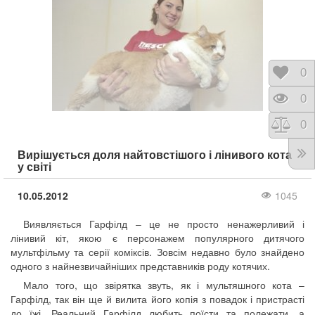
Відк
0
Пере
0
Порі
0
Вирішується доля найтовстішого і лінивого кота
у світі
10.05.2012
1045
Виявляється Гарфілд – це не просто ненажерливий і
лінивий кіт, якою є персонажем популярного дитячого
мультфільму та серії коміксів. Зовсім недавно було знайдено
одного з найнезвичайніших представників роду котячих.
Мало того, що звірятка звуть, як і мультяшного кота –
Гарфілд, так він ще й вилита його копія з повадок і пристрасті
до їжі. Реальний Гарфілд любить поїсти та полежати, а