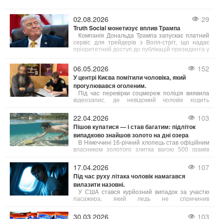
02.08.2026
29
Truth Social монетизує вплив Трампа
Компанія Дональда Трампа запускає платний
сервіс для трейдерів з Волл-стріт, що надає
пріоритетний доступ до публікацій президента у
соцмережі Truth Social. Вартість підписки
становить $100 000 на місяць.
06.05.2026
152
У центрі Києва помітили чоловіка, який
прогулювався оголеним.
Під час перевірки соцмереж поліція виявила
відеозапис, де невідомий чоловік ходить
Хрещатиком без одягу. Особу чоловіка швидко
встановили. На нього склали адміністративний
22.04.2026
103
протокол за ст. 173 КУпАП – дрібне хуліганство.
Пішов купатися — і став багатим: підліток
випадково знайшов золото на дні озера
В Німеччині 16-річний хлопець став офіційним
власником золотого злитка вагою 500 грамів
після того, як поліція не змогла знайти
попереднього господаря знахідки.
17.04.2026
107
Під час руху літака чоловік намагався
вилазити назовні.
У США стався курйозний випадок за участю
пасажира, який ледь не спричинив
авіакатастрофу. Під час руху літака по злітно-
посадковій смузі чоловік раптово відчинив
30.03.2026
103