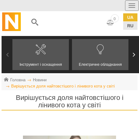
UA
0
RU
Інструмент і оснащення
Електричне обладнання
Головна
Новини
Вирішується доля найтовстішого і лінивого кота у світі
Вирішується доля найтовстішого і
лінивого кота у світі