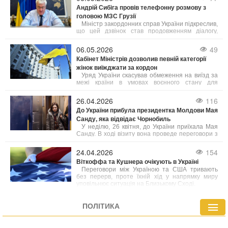
державного візиту Трампа до Китаю.
Андрій Сибіга провів телефонну розмову з
головою МЗС Грузії
Міністр закордонних справ України підкреслив,
що цей дзвінок став продовженням діалогу,
започаткованого на полях саміту Європейської
політичної спільноти у Єревані.
06.05.2026
49
Кабінет Міністрів дозволив певній категорії
жінок виїжджати за кордон
Уряд України скасував обмеження на виїзд за
межі країни в умовах воєнного стану для
окремих жінок, які працюють на державних
посадах.
26.04.2026
116
До України прибула президентка Молдови Мая
Санду, яка відвідає Чорнобиль
У неділю, 26 квітня, до України приїхала Мая
Санду. В ході візиту вона проведе переговори з
Президентом Володимиром Зеленським. Також
у рамках поїздки Санду відвідає Чорнобиль у
24.04.2026
154
день пам’яті трагедії.
Віткоффа та Кушнера очікують в Україні
Переговори між Україною та США тривають
без перерв, проте їхній хід у напрямку миру
уповільнює ситуація на Близькому Сході.
ПОЛІТИКА