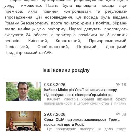
уряді Тимошенко. Навіть була відповідна посада віце-
прем'єра, який повинен контролювати та регулювати
впровадження цієї нововведення, ця посада була віддана
Роману Безсмертному, проте початок кризи в політиці України
звело нанівець усю реформу. Наразі депутати пропонують
скасувати 24 області, а територію розділити на 8 великих
регіонів: Київський, Карпатський, Причорноморський,
Подільський, Слобожанський, Поліський, Донецький,
Придніпровський та АРК.
Інші новини розділу
03.08.2026
18
Кабінет Міністрів України визначив сферу
відповідальності віцепрем’єр-міністра
Кабінет Міністрів України визначив сферу
відповідальності віцепрем’єр-міністра з питань
європейської та євроатлантичної інтеграції
Всеволода Ченцова.
29.07.2026
88
Сенат США підтримав законопроєкт Грема
про санкції проти Росії.
Це процедурне голосування дало старт