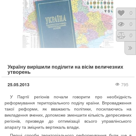
Відк
0
Пере
0
Порі
0
Україну вирішили поділити на вісім величезних
утворень
25.05.2013
795
У Партії регіонів почали говорити про необхідність
реформування територіального поділу країни. Впровадження
такої реформи, як вважають політики, посилаючись на
викладення вчених, допоможе зменшити кількість депресивних
регіонів, призведе до оптимізації всього управлінського
апарату та зміцнить вертикаль влади.
Перші спроби територіального реформування були ще в