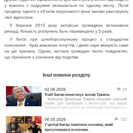
у кожного з подружжя залишається по одному житлу. Після
продажу одного з об'єктів нерухомості вони заново реєструють
свої відносини.
5 березня 2013 року китайські громадяни встановили
рекорд. Кількість розлучень було перевищено у 5 разів.
У Китаї при шлюборозлучному процесі є стандартне
пояснення - брак взаємних почуттів, і деякі пари вказують саме
на цю причину. Однак, частина громадян чесно повідомляє,
що причиною є ухилення від податків.
Інші новини розділу
02.08.2026
29
Truth Social монетизує вплив Трампа
Компанія Дональда Трампа запускає платний
сервіс для трейдерів з Волл-стріт, що надає
пріоритетний доступ до публікацій президента у
соцмережі Truth Social. Вартість підписки
становить $100 000 на місяць.
06.05.2026
152
У центрі Києва помітили чоловіка, який
прогулювався оголеним.