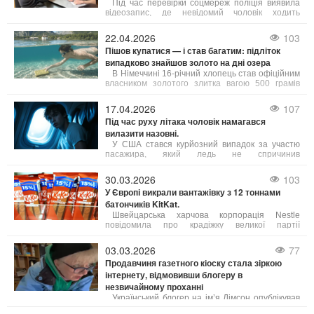
Під час перевірки соцмереж поліція виявила
відеозапис, де невідомий чоловік ходить
Хрещатиком без одягу. Особу чоловіка швидко
встановили. На нього склали адміністративний
22.04.2026
103
протокол за ст. 173 КУпАП – дрібне хуліганство.
Пішов купатися — і став багатим: підліток
випадково знайшов золото на дні озера
В Німеччині 16-річний хлопець став офіційним
власником золотого злитка вагою 500 грамів
після того, як поліція не змогла знайти
попереднього господаря знахідки.
17.04.2026
107
Під час руху літака чоловік намагався
вилазити назовні.
У США стався курйозний випадок за участю
пасажира, який ледь не спричинив
авіакатастрофу. Під час руху літака по злітно-
посадковій смузі чоловік раптово відчинив
30.03.2026
103
аварійні двері та намагався вилазити назовні.
У Європі викрали вантажівку з 12 тоннами
батончиків KitKat.
Швейцарська харчова корпорація Nestle
повідомила про крадіжку великої партії
шоколадних батончиків KitKat загальною вагою
близько 12 тонн. За інформацією DW, інцидент
03.03.2026
77
трапився минулого тижня під час перевезення
Продавчиня газетного кіоску стала зіркою
продукції.
інтернету, відмовивши блогеру в
незвичайному проханні
Український блогер на ім’я Дімсон опублікував
у мережі смішне відео з продавчинею газетного