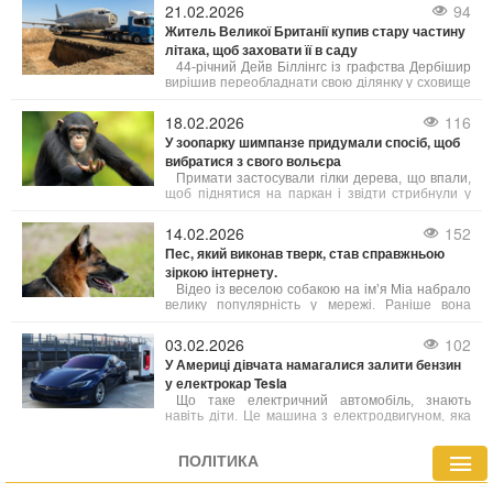
кіоску. У ролику він просить продати йому
21.02.2026
94
журнал «з дівчатами», пояснюючи, що через
Житель Великої Британії купив стару частину
відсутність електрики не може дивитися
літака, щоб заховати її в саду
інтимний контент онлайн.
44-річний Дейв Біллінгс із графства Дербішир
вирішив переобладнати свою ділянку у сховище
в стилі холодної війни. За 4000 фунтів стерлінгів
він придбав через Facebook Marketplace
18.02.2026
116
хвостову частину Boeing 737, яку планує
У зоопарку шимпанзе придумали спосіб, щоб
поховати під землею та переобладнати на
вибратися з свого вольєра
повноцінний захищений бункер.
Примати застосували гілки дерева, що впали,
щоб піднятися на паркан і звідти стрибнули у
зону прогулянок, що неабияк налякало інших
гостей. Такі несподівані сусіди на прогулянковій
14.02.2026
152
стежці — це далеко не щоденне явище.
Пес, який виконав тверк, став справжньою
зіркою інтернету.
Відео із веселою собакою на ім’я Міа набрало
велику популярність у мережі. Раніше вона
жила на вулиці, потім опинилася у притулку, а
згодом її взяла до себе родина зі Шотландії.
03.02.2026
102
Зараз життя Міа кардинально змінилося: вона
У Америці дівчата намагалися залити бензин
щодня отримує ласку та турботу від своїх
у електрокар Tesla
власників.
Що таке електричний автомобіль, знають
навіть діти. Це машина з електродвигуном, яка
живиться від акумулятора. Назва самої машини
це і підтверджує – електрокар їздить на
ПОЛІТИКА
електриці. Однак не всі це розуміють.