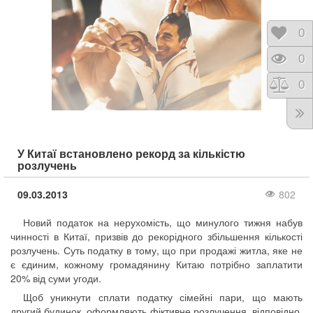
Відк
0
Пере
0
Порі
0
У Китаї встановлено рекорд за кількістю
розлучень
09.03.2013
802
Новий податок на нерухомість, що минулого тижня набув
чинності в Китаї, призвів до рекорідного збільшення кількості
розлучень. Суть податку в тому, що при продажі житла, яке не
є єдиним, кожному громадянину Китаю потрібно заплатити
20% від суми угоди.
Щоб уникнути сплати податку сімейні пари, що мають
другий будинок, оформляють фіктивне розлучення, відповідно,