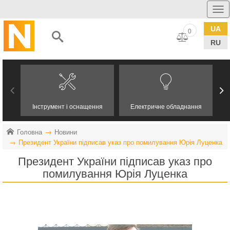
UA
0
RU
Інструмент і оснащення
Електричне обладнання
Головна
Новини
Президент України підписав указ про помилування Юрія Луценка
Президент України підписав указ про
помилування Юрія Луценка