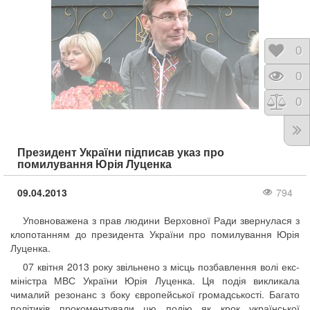
Відк
0
Пере
0
Порі
0
Президент України підписав указ про
помилування Юрія Луценка
09.04.2013
794
Уповноважена з прав людини Верховної Ради звернулася з
клопотанням до президента України про помилування Юрія
Луценка.
07 квітня 2013 року звільнено з місць позбавлення волі екс-
міністра МВС України Юрія Луценка. Ця подія викликала
чималий резонанс з боку європейської громадськості. Багато
політиків прокоментували цю подію як крок української