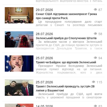
відповідальності віцепрем’єр-міністра з питань
європейської та євроатлантичної інтеграції
Всеволода Ченцова.
29.07.2026
87
Сенат США підтримав законопроєкт Грема
про санкції проти Росії.
Це процедурне голосування дало старт
дебатам у Сенаті та розгляду письмових
поправок до документа. Після завершення
обговорення відбудеться остаточне
28.07.2026
58
голосування щодо ухвалення закону, а потім
Зеленський прибув до Сполучених Штатів
його розглядатиме Палата представників. Після
цього закон має підписати президент США
За київським часом у вівторок Зеленський
Дональд Трамп.
прилетів до США, де планує провести зустріч із
президентом Дональдом Трампом, а також
взяти участь у церемонії прощання з
американським сенатором Ліндсі Гремом.
25.07.2026
94
Трамп чи Байден: що відповів Зеленський
Президент України Володимир Зеленський
уникнув прямої відповіді на це питання.
Журналістка поцікавилася, кого з двох
американських лідерів він оцінює вище,
пожартувавши, що Трамп, можливо, зараз
25.07.2026
115
спостерігає за розмовою.
Трамп і Зеленський проведуть зустріч 28
липня у Вашингтоні
Зеленський прибуде до США, щоб взяти
участь у церемонії прощання із сенатором-
республіканцем Ліндсі Ґремом, який помер 11
липня у 71-річному віці. Похорон відбудеться 28
14.05.2026
83