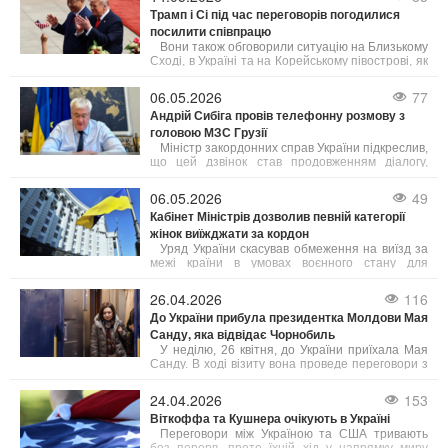
липня у Вашингтонському національному
Трамп і Сі під час переговорів погодилися
соборі. Очікується, що Трамп виступить із
посилити співпрацю
промовою на вшанування пам'яті сенатора.
Вони також обговорили ситуацію на Близькому
Сході, в Україні та на Корейському півострові, як
повідомляє CCTV. Зустріч пройшла 14 травня в
Будинку народних зборів у Пекіні в рамках
06.05.2026
77
державного візиту Трампа до Китаю.
Андрій Сибіга провів телефонну розмову з
головою МЗС Грузії
Міністр закордонних справ України підкреслив,
що цей дзвінок став продовженням діалогу,
започаткованого на полях саміту Європейської
політичної спільноти у Єревані.
06.05.2026
49
Кабінет Міністрів дозволив певній категорії
жінок виїжджати за кордон
Уряд України скасував обмеження на виїзд за
межі країни в умовах воєнного стану для
окремих жінок, які працюють на державних
посадах.
26.04.2026
116
До України прибула президентка Молдови Мая
Санду, яка відвідає Чорнобиль
У неділю, 26 квітня, до України приїхала Мая
Санду. В ході візиту вона проведе переговори з
Президентом Володимиром Зеленським. Також
у рамках поїздки Санду відвідає Чорнобиль у
24.04.2026
153
день пам’яті трагедії.
Віткоффа та Кушнера очікують в Україні
Переговори між Україною та США тривають