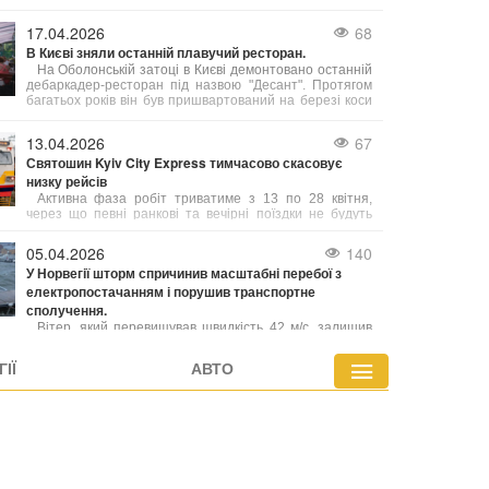
занурення в підводні печери на Мальдівах.
Несприятлива подія трапилася в атолі Вааву на
17.04.2026
68
глибині приблизно 50 метрів.
В Києві зняли останній плавучий ресторан.
На Оболонській затоці в Києві демонтовано останній
дебаркадер-ресторан під назвою "Десант". Протягом
багатьох років він був пришвартований на березі коси
між Оболонню та затокою Собаче гирло. Демонтаж
відбувся у рамках створення парку на вулиці Прирічній,
13.04.2026
67
де планують спорудити декоративний пішохідний міст
Святошин Kyiv City Express тимчасово скасовує
через гирло підземного водовідвідного каналу.
низку рейсів
Активна фаза робіт триватиме з 13 по 28 квітня,
через що певні ранкові та вечірні поїздки не будуть
курсувати.
05.04.2026
140
У Норвегії шторм спричинив масштабні перебої з
електропостачанням і порушив транспортне
сполучення.
Вітер, який перевищував швидкість 42 м/с, залишив
без світла понад 11 тисяч осель. Через негоду на
гірських перевалах утворилися затори, а ключова
ІЇ
АВТО
траса E18 у Крістіансанні була повністю перекрита.