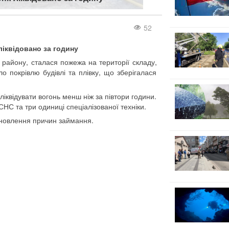
52
ліквідовано за годину
о району, сталася пожежа на території складу,
 покрівлю будівлі та плівку, що зберігалася
ліквідувати вогонь менш ніж за півтори години.
СНС та три одиниці спеціалізованої техніки.
ановлення причин займання.