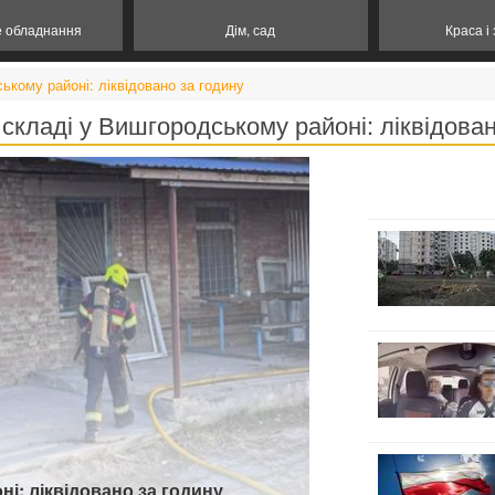
е обладнання
Дім, сад
Краса і
ькому районі: ліквідовано за годину
складі у Вишгородському районі: ліквідован
і: ліквідовано за годину