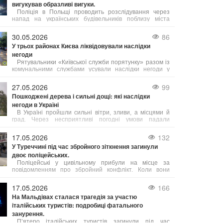
вигукував образливі вигуки.
Поліція в Польщі проводить розслідування через
напад на українських будівельників поблизу міста
Скавіна. Після того, як з’явилося відео з погрозами,
ксенофобськими висловлюваннями та бійкою, одного з
30.05.2026
86
учасників конфлікту звільнили з роботи.
У трьох районах Києва ліквідовували наслідки
негоди
Рятувальники «Київської служби порятунку» разом із
комунальними службами усували наслідки негоди у
згаданих районах міста. За допомогою спеціального
інструменту рятувальники розпиляли повалену гілку і
27.05.2026
99
оперативно відновили рух трамваїв.
Пошкоджені дерева і сильні дощі: які наслідки
негоди в Україні
В Україні пройшли сильні вітри, зливи, а місцями й
град. Через несприятливі погодні умови падали
дерева, що спричиняло значні затори на дорогах.
17.05.2026
132
У Туреччині під час збройного зіткнення загинули
двоє поліцейських.
Поліцейські у цивільному прибули на місце за
повідомленням про збройний конфлікт. Коли вони
піднялися до будівлі, один із підозрюваних відкрив по
них вогонь, що призвело до смертельних поранень
17.05.2026
166
двох співробітників поліції.
На Мальдівах сталася трагедія за участю
італійських туристів: подробиці фатального
занурення.
П’ятеро італійських туристів загинули під час