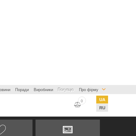
овини
Поради
Виробники
Покупцю
Про фірму
UA
0
RU