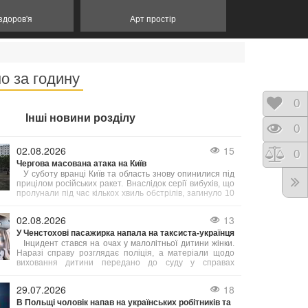
 здоров'я
Арт простір
о за годину
Відк
0
Інші новини розділу
Пере
0
02.08.2026
15
Порі
0
Чергова масована атака на Київ
У суботу вранці Київ та область знову опинилися під
прицілом російських ракет. Внаслідок серії вибухів, що
пролунали під час кількох хвиль обстрілів, загинуло 10
людей. Цей напад став другим масштабним ударом по
столиці за тиждень.
02.08.2026
13
У Ченстохові пасажирка напала на таксиста-українця
Інцидент стався на очах у малолітньої дитини жінки.
Наразі справу розглядає поліція, а матеріали щодо
виховання дитини передано до суду у справах
неповнолітніх. Варто зазначити, що це не поодинокий
випадок — у Польщі останнім часом фіксують
29.07.2026
18
зростання кількості нападів на українців на ґрунті
В Польщі чоловік напав на українських робітників та
ненависті.