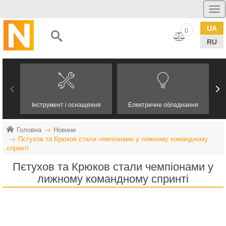
UA
0
RU
Інструмент і оснащення
Електричне обладнання
Головна
Новини
Пєтухов та Крюков стали чемпіонами у лижному командному
спринті
Пєтухов та Крюков стали чемпіонами у
лижному командному спринті