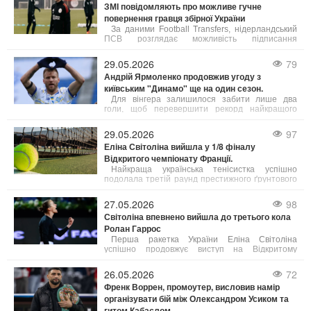
ЗМІ повідомляють про можливе гучне
повернення гравця збірної України
За даними Football Transfers, нідерландський
ПСВ розглядає можливість підписання
Олександра Зінченка. Український захисник, чий
контракт з "Аяксом" добігає кінця, може
29.05.2026
79
посилити склад "Ейндховена".
Андрій Ярмоленко продовжив угоду з
київським "Динамо" ще на один сезон.
Для вінгера залишилося забити лише два
голи, щоб перевершити рекорд найкращого
бомбардира Максима Шацьких.
29.05.2026
97
Еліна Світоліна вийшла у 1/8 фіналу
Відкритого чемпіонату Франції.
Найкраща українська тенісистка успішно
подолала третій раунд престижного ґрунтового
турніру серії Grand Slam у Парижі.
27.05.2026
98
Світоліна впевнено вийшла до третього кола
Ролан Гаррос
Перша ракетка України Еліна Світоліна
успішно продовжує виступ на Відкритому
чемпіонаті Франції. У другому колі турніру
українка без особливих проблем розібралася з
26.05.2026
72
іспанкою Кейтлін Кеведо.
Френк Воррен, промоутер, висловив намір
організувати бій між Олександром Усиком та
гитом Кабаєлом