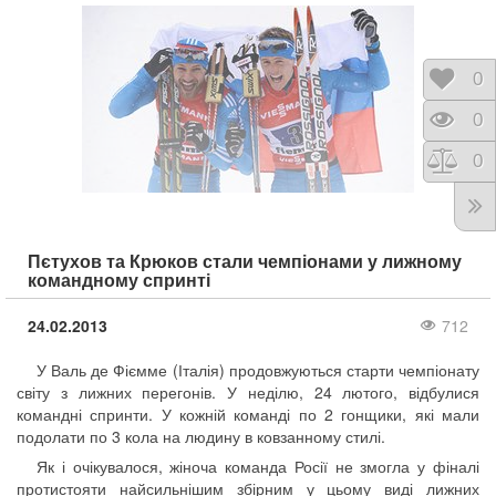
Відк
0
Пере
0
Порі
0
Пєтухов та Крюков стали чемпіонами у лижному
командному спринті
24.02.2013
712
У Валь де Фіємме (Італія) продовжуються старти чемпіонату
світу з лижних перегонів. У неділю, 24 лютого, відбулися
командні спринти. У кожній команді по 2 гонщики, які мали
подолати по 3 кола на людину в ковзанному стилі.
Як і очікувалося, жіноча команда Росії не змогла у фіналі
протистояти найсильнішим збірним у цьому виді лижних