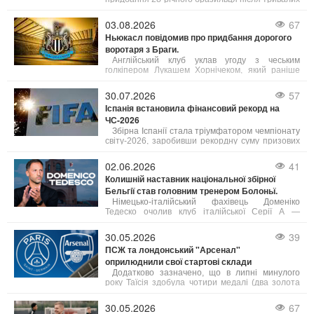
переговорів, причому особисті умови з гравцем
були затверджені ще в липні. «Каноніри»
03.08.2026
67
заплатять за хавбека 75 мільйонів фунтів
Ньюкасл повідомив про придбання дорогого
стерлінгів (87,5 млн євро).
воротаря з Браги.
Англійський клуб уклав угоду з чеським
голкіпером Лукашем Хорнічеком, який раніше
захищав ворота португальської Браги. Вартість
трансферу склала близько 28 мільйонів євро.
30.07.2026
57
Іспанія встановила фінансовий рекорд на
ЧС-2026
Збірна Іспанії стала тріумфатором чемпіонату
світу-2026, заробивши рекордну суму призових
в історії турніру — 51,5 млн доларів (50 млн за
перемогу та 1,5 млн компенсації за підготовку).
02.06.2026
41
За даними FIFA, загальний призовий фонд
Колишній наставник національної збірної
мундіалю сягнув безпрецедентних 727 млн
Бельгії став головним тренером Болоньї.
доларів.
Німецько-італійський фахівець Доменіко
Тедеско очолив клуб італійської Серії А —
Болонью.
Він підписав угоду, розраховану до 30 червня
30.05.2026
39
2028 року, з опцією продовження ще на один
ПСЖ та лондонський "Арсенал"
сезон.
оприлюднили свої стартові склади
Додатково зазначено, що в липні минулого
року Таїсія здобула чотири медалі (два золота
та два срібла) на етапі Кубка світового виклику з
художньої гімнастики в румунському Клуж-
30.05.2026
67
Напоці.