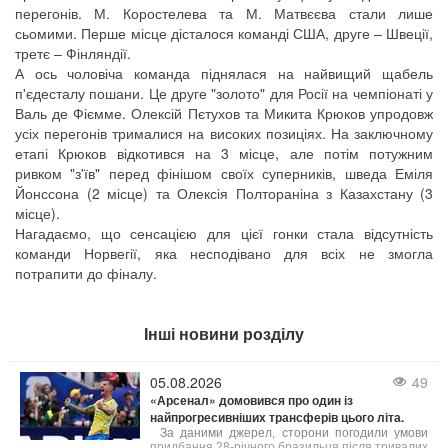
перегонів. М. Коростелева та М. Матвєєва стали лише
сьомими. Перше місце дісталося команді США, друге – Швеції,
третє – Фінляндії.
А ось чоловіча команда піднялася на найвищий щабель
п'єдесталу пошани. Це друге "золото" для Росії на чемпіонаті у
Валь де Фіємме. Олексій Пєтухов та Микита Крюков упродовж
усіх перегонів трималися на високих позиціях. На заключному
етапі Крюков відкотився на 3 місце, але потім потужним
ривком "з'їв" перед фінішом своїх суперників, шведа Еміля
Йонссона (2 місце) та Олексія Полтораніна з Казахстану (3
місце).
Нагадаємо, що сенсацією для цієї гонки стала відсутність
команди Норвегії, яка несподівано для всіх не змогла
потрапити до фіналу.
Інші новини розділу
05.08.2026
49
«Арсенал» домовився про один із
найпрогресивніших трансферів цього літа.
За даними джерел, сторони погодили умови
придбання 28-річного бразильця після тривалих