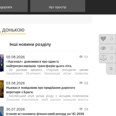
 здоров'я
Арт простір
д донькою
Відк
0
Інші новини розділу
Пере
0
05.08.2026
51
Порі
0
«Арсенал» домовився про один із
найпрогресивніших трансферів цього літа.
За даними джерел, сторони погодили умови
придбання 28-річного бразильця після тривалих
переговорів, причому особисті умови з гравцем були
затверджені ще в липні. «Каноніри» заплатять за
03.08.2026
68
хавбека 75 мільйонів фунтів стерлінгів (87,5 млн євро).
Ньюкасл повідомив про придбання дорогого
воротаря з Браги.
Англійський клуб уклав угоду з чеським голкіпером
Лукашем Хорнічеком, який раніше захищав ворота
португальської Браги. Вартість трансферу склала
близько 28 мільйонів євро.
30.07.2026
58
Іспанія встановила фінансовий рекорд на ЧС-2026