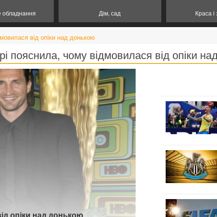
е обладнання
Дім, сад
Краса і
дмовилася від опіки над донькою
рі пояснила, чому відмовилася від опіки на
ід опіки над донькою