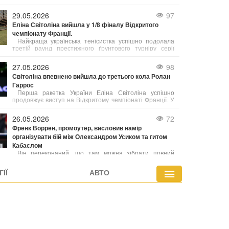
Максима Шацьких.
29.05.2026
97
Еліна Світоліна вийшла у 1/8 фіналу Відкритого
чемпіонату Франції.
Найкраща українська тенісистка успішно подолала
третій раунд престижного ґрунтового турніру серії
Grand Slam у Парижі.
27.05.2026
98
Світоліна впевнено вийшла до третього кола Ролан
Гаррос
Перша ракетка України Еліна Світоліна успішно
продовжує виступ на Відкритому чемпіонаті Франції. У
другому колі турніру українка без особливих проблем
розібралася з іспанкою Кейтлін Кеведо.
26.05.2026
72
Френк Воррен, промоутер, висловив намір
організувати бій між Олександром Усиком та гитом
Кабаєлом
Він переконаний, що там можна зібрати повний
стадіон — так було в січні, коли квитки розкупили за
один день, і навіть попит був у рази більшим. Воррен
ІЇ
АВТО
вважає, що бій проти Усика може стати великою
подією, враховуючи ще й значну українську спільноту в
Німеччині.