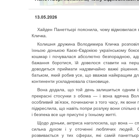
13.05.2026
Хайден Панеттьєрі пояснила, чому відмовилася 
Кличка.
Колишня дружина Володимира Кличка розповіл
їхньою донькою Каєю-Євдокією українському бокс
кошмар і почувалася абсолютно безпорадною, адже
бажання боротися, їй довелося ставити на перше
доводиться приймати надзвичайно важкі рішення
батьком, який робив усе, що вважав найкращим для 
континенти ускладнювала становище.
Вона додала, що той день залишиться одним із н
прекрасні стосунки з обома — і вона вдячна Вол
особливий зв’язок, починаючи з того часу, як вони
підкреслила, що навіть попри розлуку вони спільно
і безпека все ще присутні у їхньому житті.
Щодо доньки, актриса наголосила, що вона — спра
сильна духом і у оточенні люблячих людей. Сп
розвивається у тих сферах, які самій панеттьєр