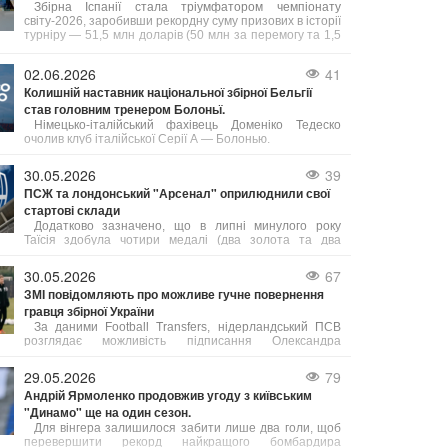
Збірна Іспанії стала тріумфатором чемпіонату
світу-2026, заробивши рекордну суму призових в історії
турніру — 51,5 млн доларів (50 млн за перемогу та 1,5
млн компенсації за підготовку). За даними FIFA,
загальний призовий фонд мундіалю сягнув
02.06.2026
41
безпрецедентних 727 млн доларів.
Колишній наставник національної збірної Бельгії
став головним тренером Болоньї.
Німецько-італійський фахівець Доменіко Тедеско
очолив клуб італійської Серії А — Болонью.
Він підписав угоду, розраховану до 30 червня 2028
року, з опцією продовження ще на один сезон.
30.05.2026
39
ПСЖ та лондонський "Арсенал" оприлюднили свої
стартові склади
Додатково зазначено, що в липні минулого року
Таїсія здобула чотири медалі (два золота та два
срібла) на етапі Кубка світового виклику з художньої
гімнастики в румунському Клуж-Напоці.
30.05.2026
67
ЗМІ повідомляють про можливе гучне повернення
гравця збірної України
За даними Football Transfers, нідерландський ПСВ
розглядає можливість підписання Олександра
Зінченка. Український захисник, чий контракт з "Аяксом"
добігає кінця, може посилити склад "Ейндховена".
29.05.2026
79
Андрій Ярмоленко продовжив угоду з київським
"Динамо" ще на один сезон.
Для вінгера залишилося забити лише два голи, щоб
перевершити рекорд найкращого бомбардира