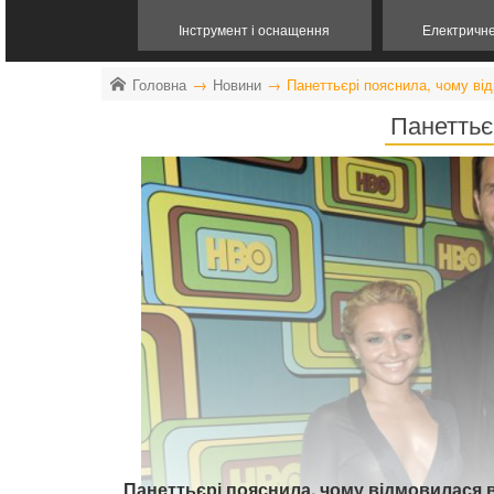
Інструмент і оснащення
Електричн
Головна
Новини
Панеттьєрі пояснила, чому ві
Панеттьє
Панеттьєрі пояснила, чому відмовилася в