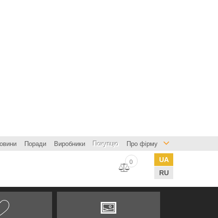
овини
Поради
Виробники
Покупцю
Про фірму
UA
0
RU