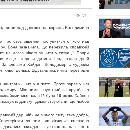
67
від опіки над донькою на користь Володимира
а про своє рішення поступитися опікою над
еру. Вона зазначила, що пережила справжній
 не могла нічого змінити у ситуації. Попри
 місце інтереси дитини. Іноді задля дітей
. За словами Хайден, Володимир є чудовим
їхньої доньки. Відстань між ними через різні
айтрагічніших у її житті. Проте зараз у неї
одимиру. Між ними існує глибока дружба та
 познайомилися, коли їй було 19 років. Хайден
 виховують доньку і демонструють їй, що любов
вжній дар, ніби не з цього світу: така добра,
остерігати за тим, як дівчинка впевнено
і давалися складно в дитинстві, для неї є