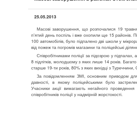
25.05.2013
Масові заворушення, що розпочалися 19 травн
п'ятий день поспіль і вже охопили ще 15 районів.
100 автомобілів, було підпалено дві школи у мікро
від пожеж та погромів магазини та поліцейські ділян
Співробітниками поліції за підозрою у підпалах, 
8 підлітків, молодшому з яких лише 14 років. Бага
старше 19-ти років, 80% з яких вихідці з Туреччини,
За повідомленням ЗМІ, основним приводом для
давності, в якому поліцейськими було застрелен
Учасники акції вимагають негайного проведення 
співробітників поліції у надмірній жорстокості.