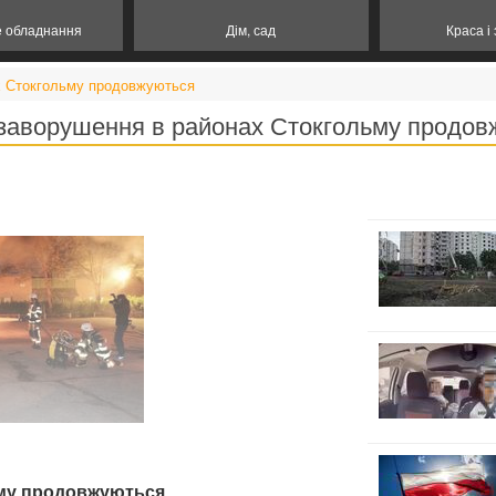
е обладнання
Дім, сад
Краса і
х Стокгольму продовжуються
 заворушення в районах Стокгольму продов
ьму продовжуються