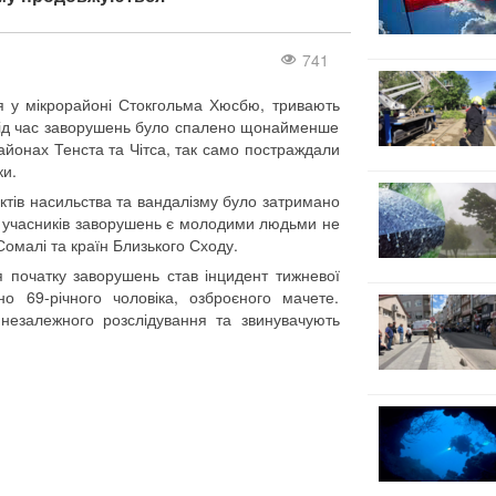
741
я у мікрорайоні Стокгольма Хюсбю, тривають
 Під час заворушень було спалено щонайменше
районах Тенста та Чітса, так само постраждали
ки.
актів насильства та вандалізму було затримано
то учасників заворушень є молодими людьми не
 Сомалі та країн Близького Сходу.
 початку заворушень став інцидент тижневої
о 69-річного чоловіка, озброєного мачете.
незалежного розслідування та звинувачують