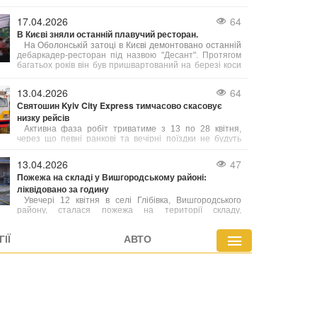
занурення в підводні печери на Мальдівах.
Несприятлива подія трапилася в атолі Вааву на
17.04.2026
64
глибині приблизно 50 метрів.
В Києві зняли останній плавучий ресторан.
На Оболонській затоці в Києві демонтовано останній
дебаркадер-ресторан під назвою "Десант". Протягом
багатьох років він був пришвартований на березі коси
між Оболонню та затокою Собаче гирло. Демонтаж
відбувся у рамках створення парку на вулиці Прирічній,
13.04.2026
64
де планують спорудити декоративний пішохідний міст
Святошин Kyiv City Express тимчасово скасовує
через гирло підземного водовідвідного каналу.
низку рейсів
Активна фаза робіт триватиме з 13 по 28 квітня,
через що певні ранкові та вечірні поїздки не будуть
курсувати.
13.04.2026
47
Пожежа на складі у Вишгородському районі:
ліквідовано за годину
Увечері 12 квітня в селі Глібівка, Вишгородського
району, сталася пожежа на території складу,
розташованого в урочищі Лугове. Займання охопило
покрівлю будівлі та плівку, що зберігалася всередині.
ІЇ
АВТО