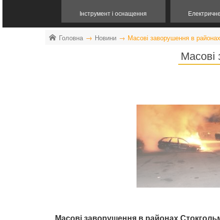
Інструмент і оснащення
Електричн
Головна
Новини
Масові заворушення в района
Масові
Масові заворушення в районах Стокгол