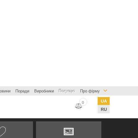
овини
Поради
Виробники
Покупцю
Про фірму
UA
0
RU