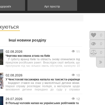
 здоров'я
Арт простір
жуються
Відк
0
Інші новини розділу
Пере
0
02.08.2026
11
Порі
0
Чергова масована атака на Київ
У суботу вранці Київ та область знову опинилися під
прицілом російських ракет. Внаслідок серії вибухів, що
пролунали під час кількох хвиль обстрілів, загинуло 10
людей. Цей напад став другим масштабним ударом по
столиці за тиждень.
02.08.2026
10
У Ченстохові пасажирка напала на таксиста-українця
Інцидент стався на очах у малолітньої дитини жінки.
Наразі справу розглядає поліція, а матеріали щодо
виховання дитини передано до суду у справах
неповнолітніх. Варто зазначити, що це не поодинокий
випадок — у Польщі останнім часом фіксують
29.07.2026
12
зростання кількості нападів на українців на ґрунті
В Польщі чоловік напав на українських робітників та
ненависті.