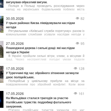
вигукував образливі вигуки.
Поліція в Польщі проводить розслідування через
напад на українських будівельників поблизу міста
Скавіна. Після того, як з’явилося відео з погрозами,
ксенофобськими висловлюваннями та бійкою, одного з
30.05.2026
82
учасників конфлікту звільнили з роботи.
У трьох районах Києва ліквідовували наслідки
негоди
Рятувальники «Київської служби порятунку» разом із
комунальними службами усували наслідки негоди у
згаданих районах міста. За допомогою спеціального
інструменту рятувальники розпиляли повалену гілку і
27.05.2026
95
оперативно відновили рух трамваїв.
Пошкоджені дерева і сильні дощі: які наслідки
негоди в Україні
В Україні пройшли сильні вітри, зливи, а місцями й
град. Через несприятливі погодні умови падали
дерева, що спричиняло значні затори на дорогах.
17.05.2026
128
У Туреччині під час збройного зіткнення загинули
двоє поліцейських.
Поліцейські у цивільному прибули на місце за
повідомленням про збройний конфлікт. Коли вони
піднялися до будівлі, один із підозрюваних відкрив по
них вогонь, що призвело до смертельних поранень
17.05.2026
161
двох співробітників поліції.
На Мальдівах сталася трагедія за участю
італійських туристів: подробиці фатального
занурення.
П’ятеро італійських туристів загинули під час