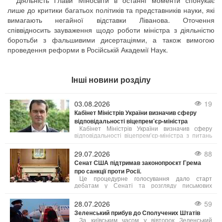
Діяльність Глави Міносвіти в останні моменти спонукає
лише до критики багатьох політиків та представників науки, які
вимагають негайної відставки Ліванова. Оточення
співвідносить зауваження щодо роботи міністра з діяльністю
боротьби з фальшивими дисертаціями, а також вимогою
проведення реформи в Російській Академії Наук.
Інші новини розділу
03.08.2026
19
Кабінет Міністрів України визначив сферу
відповідальності віцепрем’єр-міністра
Кабінет Міністрів України визначив сферу
відповідальності віцепрем’єр-міністра з питань
європейської та євроатлантичної інтеграції
Всеволода Ченцова.
29.07.2026
88
Сенат США підтримав законопроєкт Грема
про санкції проти Росії.
Це процедурне голосування дало старт
дебатам у Сенаті та розгляду письмових
поправок до документа. Після завершення
обговорення відбудеться остаточне
28.07.2026
59
голосування щодо ухвалення закону, а потім
Зеленський прибув до Сполучених Штатів
його розглядатиме Палата представників. Після
цього закон має підписати президент США
За київським часом у вівторок Зеленський