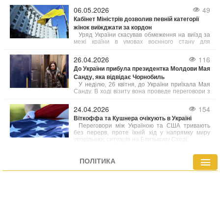
політичної спільноти у Єревані.
06.05.2026
49
Кабінет Міністрів дозволив певній категорії
жінок виїжджати за кордон
Уряд України скасував обмеження на виїзд за
межі країни в умовах воєнного стану для
окремих жінок, які працюють на державних
посадах.
26.04.2026
116
До України прибула президентка Молдови Мая
Санду, яка відвідає Чорнобиль
У неділю, 26 квітня, до України приїхала Мая
Санду. В ході візиту вона проведе переговори з
Президентом Володимиром Зеленським. Також
у рамках поїздки Санду відвідає Чорнобиль у
24.04.2026
154
день пам’яті трагедії.
Віткоффа та Кушнера очікують в Україні
Переговори між Україною та США тривають
без перерв, проте їхній хід у напрямку миру
уповільнює ситуація на Близькому Сході.
ПОЛІТИКА