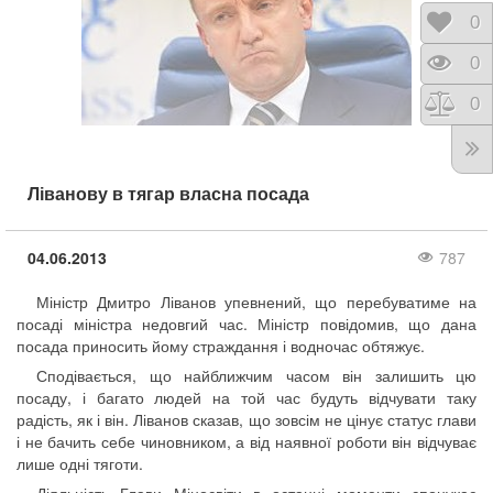
Відк
0
Пере
0
Порі
0
Ліванову в тягар власна посада
04.06.2013
787
Міністр Дмитро Ліванов упевнений, що перебуватиме на
посаді міністра недовгий час. Міністр повідомив, що дана
посада приносить йому страждання і водночас обтяжує.
Сподівається, що найближчим часом він залишить цю
посаду, і багато людей на той час будуть відчувати таку
радість, як і він. Ліванов сказав, що зовсім не цінує статус глави
і не бачить себе чиновником, а від наявної роботи він відчуває
лише одні тяготи.