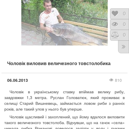
Відк
0
Пере
0
Порі
0
Чоловік виловив величезного товстолобика
06.06.2013
810
Чоловік в українському ставку впіймав велику рибу,
завдовжки 1,3 метра. Руслан Головатюк, який проживає в
селищі Старий Вишневець, займається ловом риби з ранніх
років, але такий улов у нього був уперше.
Чоловік щасливий і захоплений, що йому вдалося виловити
такого величезного товстолоба. Відчувши, що на гачок «села»
чимала рибка Романові довелося залізти у воду і руками