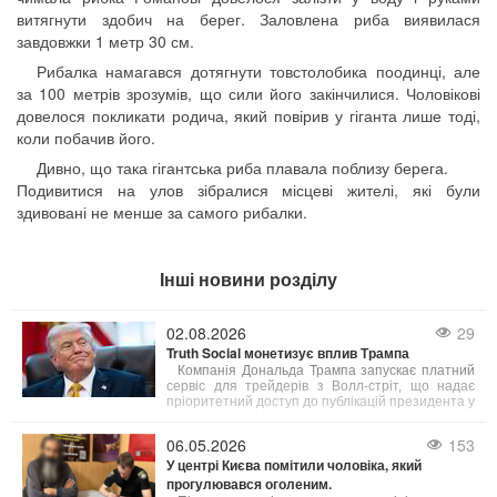
витягнути здобич на берег. Заловлена ​​риба виявилася
завдовжки 1 метр 30 см.
Рибалка намагався дотягнути товстолобика поодинці, але
за 100 метрів зрозумів, що сили його закінчилися. Чоловікові
довелося покликати родича, який повірив у гіганта лише тоді,
коли побачив його.
Дивно, що така гігантська риба плавала поблизу берега.
Подивитися на улов зібралися місцеві жителі, які були
здивовані не менше за самого рибалки.
Інші новини розділу
02.08.2026
29
Truth Social монетизує вплив Трампа
Компанія Дональда Трампа запускає платний
сервіс для трейдерів з Волл-стріт, що надає
пріоритетний доступ до публікацій президента у
соцмережі Truth Social. Вартість підписки
становить $100 000 на місяць.
06.05.2026
153
У центрі Києва помітили чоловіка, який
прогулювався оголеним.