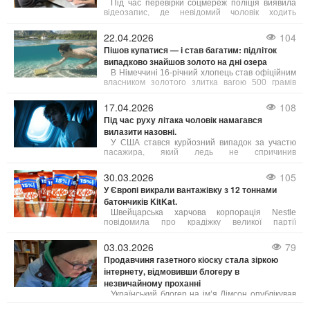
Під час перевірки соцмереж поліція виявила
відеозапис, де невідомий чоловік ходить
Хрещатиком без одягу. Особу чоловіка швидко
встановили. На нього склали адміністративний
22.04.2026
104
протокол за ст. 173 КУпАП – дрібне хуліганство.
Пішов купатися — і став багатим: підліток
випадково знайшов золото на дні озера
В Німеччині 16-річний хлопець став офіційним
власником золотого злитка вагою 500 грамів
після того, як поліція не змогла знайти
попереднього господаря знахідки.
17.04.2026
108
Під час руху літака чоловік намагався
вилазити назовні.
У США стався курйозний випадок за участю
пасажира, який ледь не спричинив
авіакатастрофу. Під час руху літака по злітно-
посадковій смузі чоловік раптово відчинив
30.03.2026
105
аварійні двері та намагався вилазити назовні.
У Європі викрали вантажівку з 12 тоннами
батончиків KitKat.
Швейцарська харчова корпорація Nestle
повідомила про крадіжку великої партії
шоколадних батончиків KitKat загальною вагою
близько 12 тонн. За інформацією DW, інцидент
03.03.2026
79
трапився минулого тижня під час перевезення
Продавчиня газетного кіоску стала зіркою
продукції.
інтернету, відмовивши блогеру в
незвичайному проханні
Український блогер на ім’я Дімсон опублікував
у мережі смішне відео з продавчинею газетного