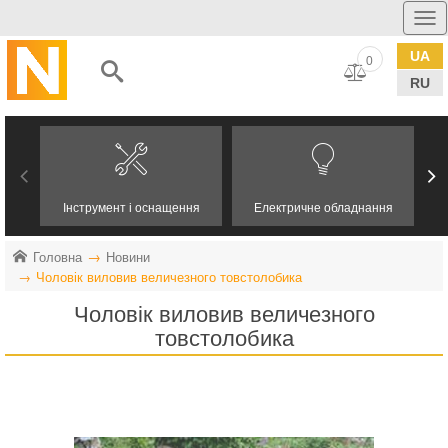
UA
0
RU
Інструмент і оснащення
Електричне обладнання
Головна
Новини
Чоловік виловив величезного товстолобика
Чоловік виловив величезного
товстолобика