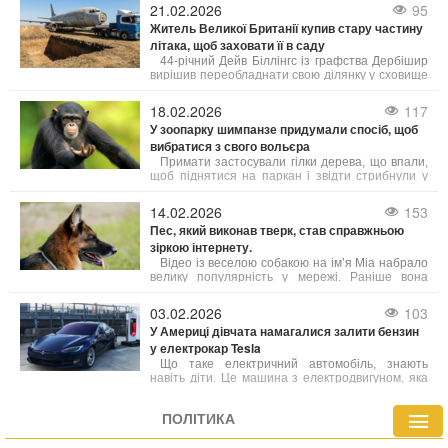
кіоску. У ролику він просить продати йому
21.02.2026
95
журнал «з дівчатами», пояснюючи, що через
Житель Великої Британії купив стару частину
відсутність електрики не може дивитися
літака, щоб заховати її в саду
інтимний контент онлайн.
44-річний Дейв Біллінгс із графства Дербішир
вирішив переобладнати свою ділянку у сховище
в стилі холодної війни. За 4000 фунтів стерлінгів
він придбав через Facebook Marketplace
18.02.2026
117
хвостову частину Boeing 737, яку планує
У зоопарку шимпанзе придумали спосіб, щоб
поховати під землею та переобладнати на
вибратися з свого вольєра
повноцінний захищений бункер.
Примати застосували гілки дерева, що впали,
щоб піднятися на паркан і звідти стрибнули у
зону прогулянок, що неабияк налякало інших
гостей. Такі несподівані сусіди на прогулянковій
14.02.2026
153
стежці — це далеко не щоденне явище.
Пес, який виконав тверк, став справжньою
зіркою інтернету.
Відео із веселою собакою на ім’я Міа набрало
велику популярність у мережі. Раніше вона
жила на вулиці, потім опинилася у притулку, а
згодом її взяла до себе родина зі Шотландії.
03.02.2026
103
Зараз життя Міа кардинально змінилося: вона
У Америці дівчата намагалися залити бензин
щодня отримує ласку та турботу від своїх
у електрокар Tesla
власників.
Що таке електричний автомобіль, знають
навіть діти. Це машина з електродвигуном, яка
живиться від акумулятора. Назва самої машини
це і підтверджує – електрокар їздить на
ПОЛІТИКА
електриці. Однак не всі це розуміють.