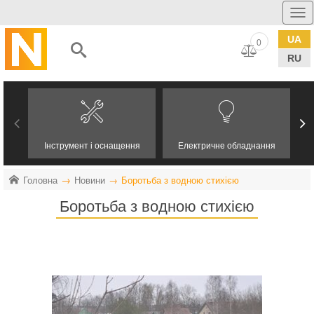
UA
0
RU
Інструмент і оснащення
Електричне обладнання
Головна
Новини
Боротьба з водною стихією
Боротьба з водною стихією