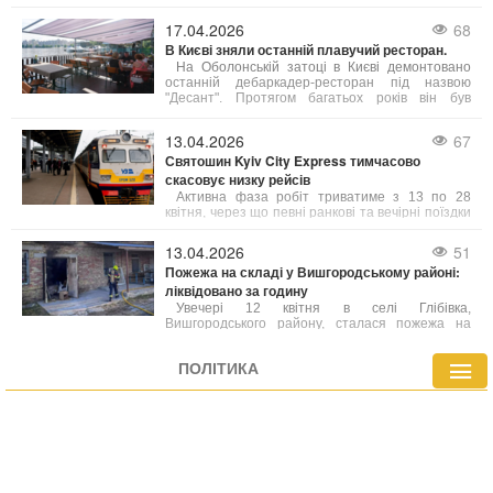
занурення в підводні печери на Мальдівах.
Несприятлива подія трапилася в атолі Вааву на
17.04.2026
68
глибині приблизно 50 метрів.
В Києві зняли останній плавучий ресторан.
На Оболонській затоці в Києві демонтовано
останній дебаркадер-ресторан під назвою
"Десант". Протягом багатьох років він був
пришвартований на березі коси між Оболонню
та затокою Собаче гирло. Демонтаж відбувся у
13.04.2026
67
рамках створення парку на вулиці Прирічній, де
Святошин Kyiv City Express тимчасово
планують спорудити декоративний пішохідний
міст через гирло підземного водовідвідного
скасовує низку рейсів
каналу.
Активна фаза робіт триватиме з 13 по 28
квітня, через що певні ранкові та вечірні поїздки
не будуть курсувати.
13.04.2026
51
Пожежа на складі у Вишгородському районі:
ліквідовано за годину
Увечері 12 квітня в селі Глібівка,
Вишгородського району, сталася пожежа на
території складу, розташованого в урочищі
Лугове. Займання охопило покрівлю будівлі та
ПОЛІТИКА
плівку, що зберігалася всередині.