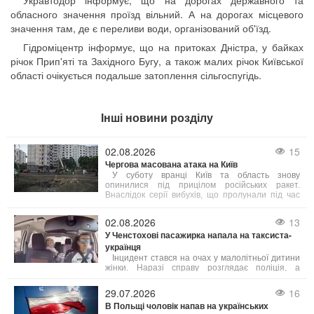
Укравтодор інформує, що на дорогах державного та
обласного значення проїзд вільний. А на дорогах місцевого
значення там, де є переливи води, організований об'їзд.
Гідроміцентр інформує, що на притоках Дністра, у байках
річок Прип'яті та Західного Бугу, а також малих річок Київської
області очікується подальше затоплення сільгоспугідь.
Інші новини розділу
02.08.2026
15
Чергова масована атака на Київ
У суботу вранці Київ та область знову
опинилися під прицілом російських ракет.
Внаслідок серії вибухів, що пролунали під час
кількох хвиль обстрілів, загинуло 10 людей. Цей
напад став другим масштабним ударом по
02.08.2026
13
столиці за тиждень.
У Ченстохові пасажирка напала на таксиста-
українця
Інцидент стався на очах у малолітньої дитини
жінки. Наразі справу розглядає поліція, а
матеріали щодо виховання дитини передано до
суду у справах неповнолітніх. Варто зазначити,
29.07.2026
16
що це не поодинокий випадок — у Польщі
В Польщі чоловік напав на українських
останнім часом фіксують зростання кількості