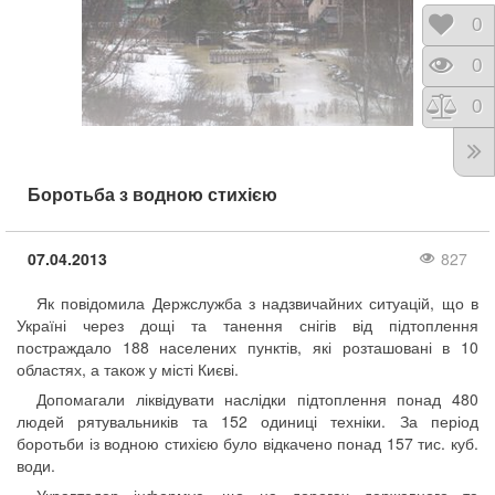
Відк
0
Пере
0
Порі
0
Боротьба з водною стихією
07.04.2013
827
Як повідомила Держслужба з надзвичайних ситуацій, що в
Україні через дощі та танення снігів від підтоплення
постраждало 188 населених пунктів, які розташовані в 10
областях, а також у місті Києві.
Допомагали ліквідувати наслідки підтоплення понад 480
людей рятувальників та 152 одиниці техніки. За період
боротьби із водною стихією було відкачено понад 157 тис. куб.
води.