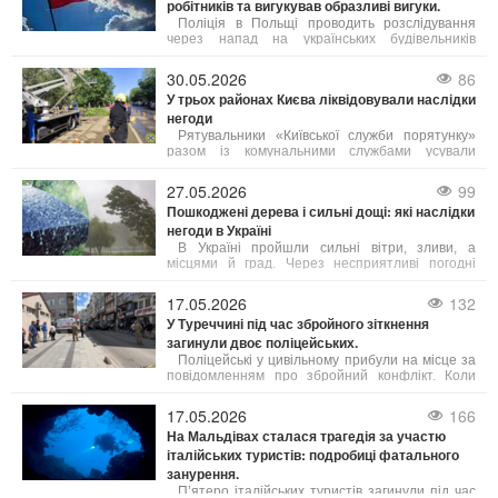
робітників та вигукував образливі вигуки.
нападів на українців на ґрунті ненависті.
Поліція в Польщі проводить розслідування
через напад на українських будівельників
поблизу міста Скавіна. Після того, як з’явилося
відео з погрозами, ксенофобськими
30.05.2026
86
висловлюваннями та бійкою, одного з учасників
У трьох районах Києва ліквідовували наслідки
конфлікту звільнили з роботи.
негоди
Рятувальники «Київської служби порятунку»
разом із комунальними службами усували
наслідки негоди у згаданих районах міста. За
допомогою спеціального інструменту
27.05.2026
99
рятувальники розпиляли повалену гілку і
Пошкоджені дерева і сильні дощі: які наслідки
оперативно відновили рух трамваїв.
негоди в Україні
В Україні пройшли сильні вітри, зливи, а
місцями й град. Через несприятливі погодні
умови падали дерева, що спричиняло значні
затори на дорогах.
17.05.2026
132
У Туреччині під час збройного зіткнення
загинули двоє поліцейських.
Поліцейські у цивільному прибули на місце за
повідомленням про збройний конфлікт. Коли
вони піднялися до будівлі, один із підозрюваних
відкрив по них вогонь, що призвело до
17.05.2026
166
смертельних поранень двох співробітників
На Мальдівах сталася трагедія за участю
поліції.
італійських туристів: подробиці фатального
занурення.
П’ятеро італійських туристів загинули під час