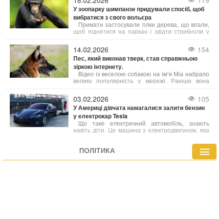
18.02.2026
119
хвостову частину Boeing 737, яку планує
У зоопарку шимпанзе придумали спосіб, щоб
поховати під землею та переобладнати на
вибратися з свого вольєра
повноцінний захищений бункер.
Примати застосували гілки дерева, що впали,
щоб піднятися на паркан і звідти стрибнули у
зону прогулянок, що неабияк налякало інших
гостей. Такі несподівані сусіди на прогулянковій
14.02.2026
154
стежці — це далеко не щоденне явище.
Пес, який виконав тверк, став справжньою
зіркою інтернету.
Відео із веселою собакою на ім’я Міа набрало
велику популярність у мережі. Раніше вона
жила на вулиці, потім опинилася у притулку, а
згодом її взяла до себе родина зі Шотландії.
03.02.2026
105
Зараз життя Міа кардинально змінилося: вона
У Америці дівчата намагалися залити бензин
щодня отримує ласку та турботу від своїх
у електрокар Tesla
власників.
Що таке електричний автомобіль, знають
навіть діти. Це машина з електродвигуном, яка
живиться від акумулятора. Назва самої машини
це і підтверджує – електрокар їздить на
ПОЛІТИКА
електриці. Однак не всі це розуміють.