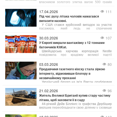
власником золотого злитка вагою 500 грамів
після того, як поліція не змогла знайти
попереднього господаря знахідки.
17.04.2026
111
Під час руху літака чоловік намагався
вилазити назовні.
У США стався курйозний випадок за участю
пасажира, який ледь не спричинив
авіакатастрофу. Під час руху літака по злітно-
посадковій смузі чоловік раптово відчинив
30.03.2026
107
аварійні двері та намагався вилазити назовні.
У Європі викрали вантажівку з 12 тоннами
батончиків KitKat.
Швейцарська харчова корпорація Nestle
повідомила про крадіжку великої партії
шоколадних батончиків KitKat загальною вагою
близько 12 тонн. За інформацією DW, інцидент
03.03.2026
80
трапився минулого тижня під час перевезення
Продавчиня газетного кіоску стала зіркою
продукції.
інтернету, відмовивши блогеру в
незвичайному проханні
Український блогер на ім’я Дімсон опублікував
у мережі смішне відео з продавчинею газетного
кіоску. У ролику він просить продати йому
21.02.2026
96
журнал «з дівчатами», пояснюючи, що через
Житель Великої Британії купив стару частину
відсутність електрики не може дивитися
літака, щоб заховати її в саду
інтимний контент онлайн.
44-річний Дейв Біллінгс із графства Дербішир
вирішив переобладнати свою ділянку у сховище
в стилі холодної війни. За 4000 фунтів стерлінгів
він придбав через Facebook Marketplace