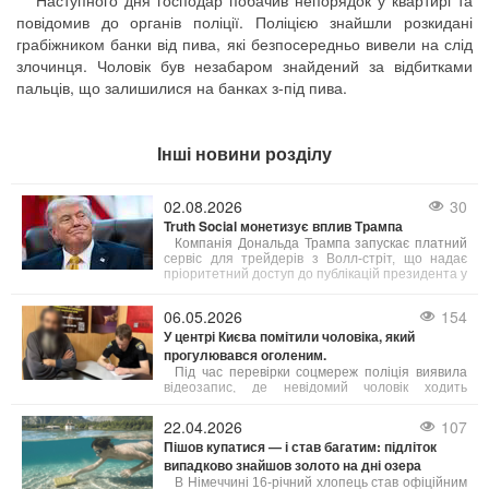
Наступного дня господар побачив непорядок у квартирі та
повідомив до органів поліції. Поліцією знайшли розкидані
грабіжником банки від пива, які безпосередньо вивели на слід
злочинця. Чоловік був незабаром знайдений за відбитками
пальців, що залишилися на банках з-під пива.
Інші новини розділу
02.08.2026
30
Truth Social монетизує вплив Трампа
Компанія Дональда Трампа запускає платний
сервіс для трейдерів з Волл-стріт, що надає
пріоритетний доступ до публікацій президента у
соцмережі Truth Social. Вартість підписки
становить $100 000 на місяць.
06.05.2026
154
У центрі Києва помітили чоловіка, який
прогулювався оголеним.
Під час перевірки соцмереж поліція виявила
відеозапис, де невідомий чоловік ходить
Хрещатиком без одягу. Особу чоловіка швидко
встановили. На нього склали адміністративний
22.04.2026
107
протокол за ст. 173 КУпАП – дрібне хуліганство.
Пішов купатися — і став багатим: підліток
випадково знайшов золото на дні озера
В Німеччині 16-річний хлопець став офіційним