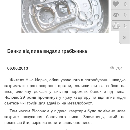
Відк
0
Пере
0
Порі
0
Банки від пива видали грабіжника
06.06.2013
764
Жителя Нью-Йорка, обвинуваченого в пограбуванні, швидко
затримали правоохоронні органи, залишивши за собою на
місці злочину докази у вигляді порожніх банок з-під пива.
Чоловік 29 років проникнув у чужу квартиру та відпилив мідні
сантехнічні труби для здачі їх на металобрухт.
Тим часом Вілсоном у підвалі квартири було помічено нове
закрите пакування баночного пива. Злочинець, який не
поспішав йти, вирішив попити виявлене пиво.