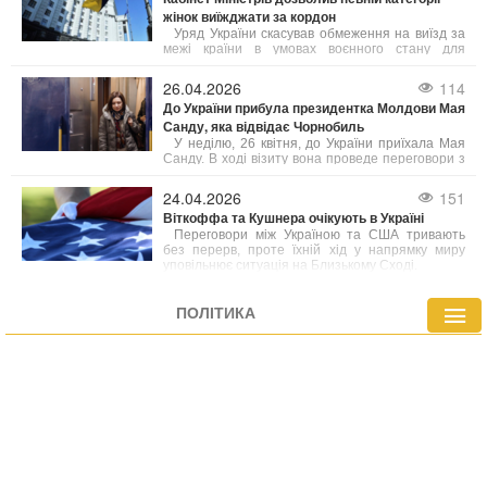
жінок виїжджати за кордон
Уряд України скасував обмеження на виїзд за
межі країни в умовах воєнного стану для
окремих жінок, які працюють на державних
посадах.
26.04.2026
114
До України прибула президентка Молдови Мая
Санду, яка відвідає Чорнобиль
У неділю, 26 квітня, до України приїхала Мая
Санду. В ході візиту вона проведе переговори з
Президентом Володимиром Зеленським. Також
у рамках поїздки Санду відвідає Чорнобиль у
24.04.2026
151
день пам’яті трагедії.
Віткоффа та Кушнера очікують в Україні
Переговори між Україною та США тривають
без перерв, проте їхній хід у напрямку миру
уповільнює ситуація на Близькому Сході.
ПОЛІТИКА