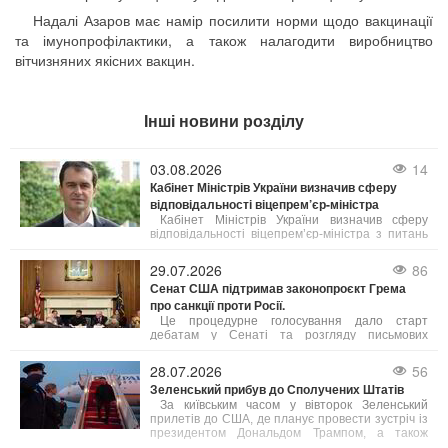
Надалі Азаров має намір посилити норми щодо вакцинації
та імунопрофілактики, а також налагодити виробництво
вітчизняних якісних вакцин.
Інші новини розділу
03.08.2026
14
Кабінет Міністрів України визначив сферу
відповідальності віцепрем’єр-міністра
Кабінет Міністрів України визначив сферу
відповідальності віцепрем’єр-міністра з питань
європейської та євроатлантичної інтеграції
Всеволода Ченцова.
29.07.2026
86
Сенат США підтримав законопроєкт Грема
про санкції проти Росії.
Це процедурне голосування дало старт
дебатам у Сенаті та розгляду письмових
поправок до документа. Після завершення
обговорення відбудеться остаточне
28.07.2026
56
голосування щодо ухвалення закону, а потім
Зеленський прибув до Сполучених Штатів
його розглядатиме Палата представників. Після
цього закон має підписати президент США
За київським часом у вівторок Зеленський
Дональд Трамп.
прилетів до США, де планує провести зустріч із
президентом Дональдом Трампом, а також
взяти участь у церемонії прощання з