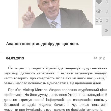
Відк
0
Пере
0
Порі
0
Азаров повертає довіру до щеплень
04.03.2013
812
Не секрет, що зараз в Україні йде тенденція щодо зниження
імунізації дитячого населення. З екранів телевізорів занадто
часто говорити про смертність після тієї чи іншої вакцинації, і
батьки масово починають відмовлятися від щеплення дітей.
Прем'єр-міністр Микола Азаров серйозно стурбований цією
проблемою. На його думку, населення України на сьогоднішній
день не отримує повної інформації про вакцинацію, навіть у
більшості випадків людина бачить і чує лише негативні
моменти про імунізацію з вуст далеко не фахівців імунологів.