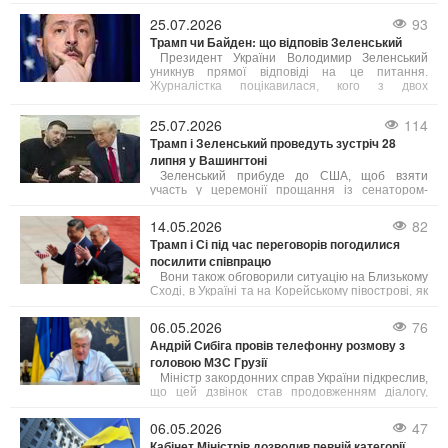
американським сенатором Ліндсі Гремом.
25.07.2026
93
Трамп чи Байден: що відповів Зеленський
Президент України Володимир Зеленський
уникнув прямої відповіді на це питання.
Журналістка поцікавилася, кого з двох
американських лідерів він оцінює вище,
пожартувавши, що Трамп, можливо, зараз
25.07.2026
114
спостерігає за розмовою.
Трамп і Зеленський проведуть зустріч 28
липня у Вашингтоні
Зеленський прибуде до США, щоб взяти
участь у церемонії прощання із сенатором-
республіканцем Ліндсі Ґремом, який помер 11
липня у 71-річному віці. Похорон відбудеться 28
14.05.2026
82
липня у Вашингтонському національному
Трамп і Сі під час переговорів погодилися
соборі. Очікується, що Трамп виступить із
посилити співпрацю
промовою на вшанування пам'яті сенатора.
Вони також обговорили ситуацію на Близькому
Сході, в Україні та на Корейському півострові, як
повідомляє CCTV. Зустріч пройшла 14 травня в
Будинку народних зборів у Пекіні в рамках
06.05.2026
76
державного візиту Трампа до Китаю.
Андрій Сибіга провів телефонну розмову з
головою МЗС Грузії
Міністр закордонних справ України підкреслив,
що цей дзвінок став продовженням діалогу,
започаткованого на полях саміту Європейської
політичної спільноти у Єревані.
06.05.2026
47
Кабінет Міністрів дозволив певній категорії