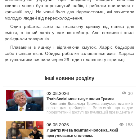
хвилею човен був перекинутий набік, і рибалки опинилися в
крижаній воді. На човні було два гідрокостюми, які захистили
молодих людей від переохолодження.
Один рибалка заліз на плаваючу кришку від ящика для
сміття, а інший заліз у сам контейнер. Але величезні хвилі
роз'єднали товаришів.
Плаваючи в ящику і відганяючи смуток, Харріс бадьорив
себе і співав пісні. Обидва рибалки залишилися живі, Харріса
рятувальники виявили через 26 годин плавання у скриньці.
Інші новини розділу
02.08.2026
30
Truth Social монетизує вплив Трампа
Компанія Дональда Трампа запускає платний
сервіс для трейдерів з Волл-стріт, що надає
пріоритетний доступ до публікацій президента у
соцмережі Truth Social. Вартість підписки
становить $100 000 на місяць.
06.05.2026
153
У центрі Києва помітили чоловіка, який
прогулювався оголеним.