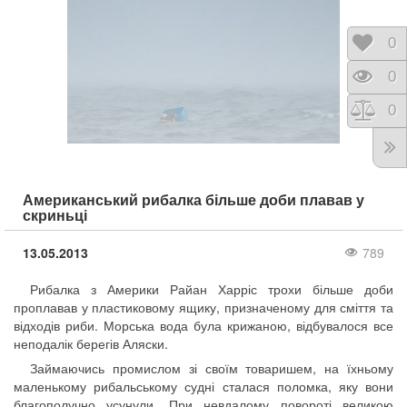
Відк
0
Пере
0
Порі
0
Американський рибалка більше доби плавав у
скриньці
13.05.2013
789
Рибалка з Америки Райан Харріс трохи більше доби
проплавав у пластиковому ящику, призначеному для сміття та
відходів риби. Морська вода була крижаною, відбувалося все
неподалік берегів Аляски.
Займаючись промислом зі своїм товаришем, на їхньому
маленькому рибальському судні сталася поломка, яку вони
благополучно усунули. При невдалому повороті великою