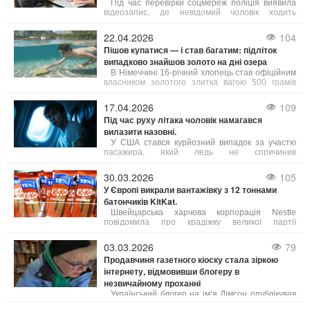
Під час перевірки соцмереж поліція виявила
відеозапис, де невідомий чоловік ходить
Хрещатиком без одягу. Особу чоловіка швидко
встановили. На нього склали адміністративний
22.04.2026
104
протокол за ст. 173 КУпАП – дрібне хуліганство.
Пішов купатися — і став багатим: підліток
випадково знайшов золото на дні озера
В Німеччині 16-річний хлопець став офіційним
власником золотого злитка вагою 500 грамів
після того, як поліція не змогла знайти
попереднього господаря знахідки.
17.04.2026
109
Під час руху літака чоловік намагався
вилазити назовні.
У США стався курйозний випадок за участю
пасажира, який ледь не спричинив
авіакатастрофу. Під час руху літака по злітно-
посадковій смузі чоловік раптово відчинив
30.03.2026
105
аварійні двері та намагався вилазити назовні.
У Європі викрали вантажівку з 12 тоннами
батончиків KitKat.
Швейцарська харчова корпорація Nestle
повідомила про крадіжку великої партії
шоколадних батончиків KitKat загальною вагою
близько 12 тонн. За інформацією DW, інцидент
03.03.2026
79
трапився минулого тижня під час перевезення
Продавчиня газетного кіоску стала зіркою
продукції.
інтернету, відмовивши блогеру в
незвичайному проханні
Український блогер на ім’я Дімсон опублікував
у мережі смішне відео з продавчинею газетного