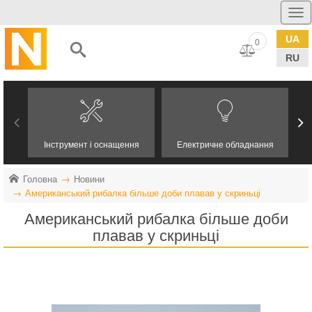
UA
0
RU
Інструмент і оснащення
Електричне обладнання
Головна
Новини
Американський рибалка більше доби плавав у скриньці
Американський рибалка більше доби
плавав у скриньці