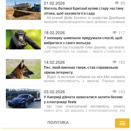
кіоску. У ролику він просить продати йому
21.02.2026
95
журнал «з дівчатами», пояснюючи, що через
Житель Великої Британії купив стару частину
відсутність електрики не може дивитися
літака, щоб заховати її в саду
інтимний контент онлайн.
44-річний Дейв Біллінгс із графства Дербішир
вирішив переобладнати свою ділянку у сховище
в стилі холодної війни. За 4000 фунтів стерлінгів
він придбав через Facebook Marketplace
18.02.2026
117
хвостову частину Boeing 737, яку планує
У зоопарку шимпанзе придумали спосіб, щоб
поховати під землею та переобладнати на
вибратися з свого вольєра
повноцінний захищений бункер.
Примати застосували гілки дерева, що впали,
щоб піднятися на паркан і звідти стрибнули у
зону прогулянок, що неабияк налякало інших
гостей. Такі несподівані сусіди на прогулянковій
14.02.2026
153
стежці — це далеко не щоденне явище.
Пес, який виконав тверк, став справжньою
зіркою інтернету.
Відео із веселою собакою на ім’я Міа набрало
велику популярність у мережі. Раніше вона
жила на вулиці, потім опинилася у притулку, а
згодом її взяла до себе родина зі Шотландії.
03.02.2026
103
Зараз життя Міа кардинально змінилося: вона
У Америці дівчата намагалися залити бензин
щодня отримує ласку та турботу від своїх
у електрокар Tesla
власників.
Що таке електричний автомобіль, знають
навіть діти. Це машина з електродвигуном, яка
живиться від акумулятора. Назва самої машини
це і підтверджує – електрокар їздить на
ПОЛІТИКА
електриці. Однак не всі це розуміють.